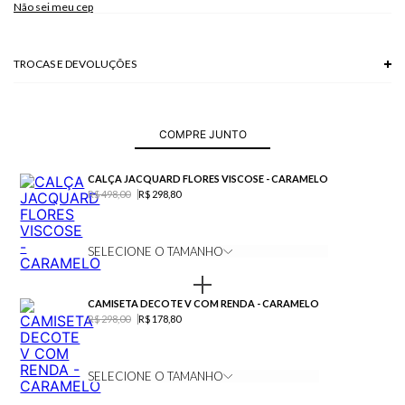
Não sei meu cep
Modelo veste P.
TROCAS E DEVOLUÇÕES
Troca em lojas físicas e devolução grátis no site.
saiba mais
COMPRE JUNTO
CALÇA JACQUARD FLORES VISCOSE - CARAMELO
R$ 498,00
R$ 298,80
SELECIONE O TAMANHO
CAMISETA DECOTE V COM RENDA - CARAMELO
R$ 298,00
R$ 178,80
SELECIONE O TAMANHO