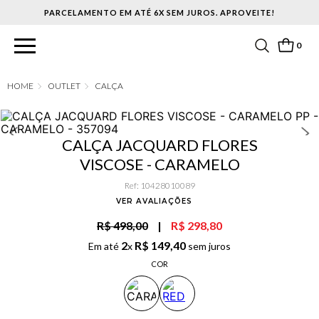
PARCELAMENTO EM ATÉ 6X SEM JUROS. APROVEITE!
0
OUTLET
CALÇA
CALÇA JACQUARD FLORES
VISCOSE - CARAMELO
Ref
:
10428010089
VER AVALIAÇÕES
R$ 498,00
|
R$ 298,80
2
R$
149
,
40
Em até
x
sem juros
COR