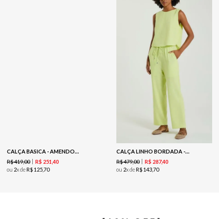
CALÇA BASICA - AMENDOA / BRANCO
CALÇA LINHO BORDADA - LEMONADE / MARFIM
R$
419
,
00
R$
479
,
00
R$
251
,
40
R$
287
,
40
ou
2
x de
R$
125
,
70
ou
2
x de
R$
143
,
70