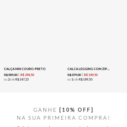
CALÇA MIX COURO-PRETO
CALCA LEGGING COM ZIPER -PRETO
R$
589
,
00
R$
379
,
00
R$
294
,
50
R$
189
,
50
ou
2
x de
R$
147
,
25
ou
1
x de
R$
189
,
50
GANHE
[10% OFF]
NA SUA PRIMEIRA COMPRA!