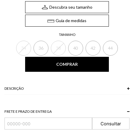
Descubra seu tamanho
Guia de medidas
TAMANHO
34
36
38
40
42
44
COMPRAR
DESCRIÇÃO
A Calça em sarja, de modelo flare, possui bolsos laterais e traseiros,
fechamento frontal por zíper e botão e espaço para passantes. A calça flare
é ideal para produções elegantes com toque retrô.
FRETE E PRAZO DE ENTREGA
*A tonalidade das cores pode variar de acordo com a sua tela/monitor.
Consultar
Modelo veste P.