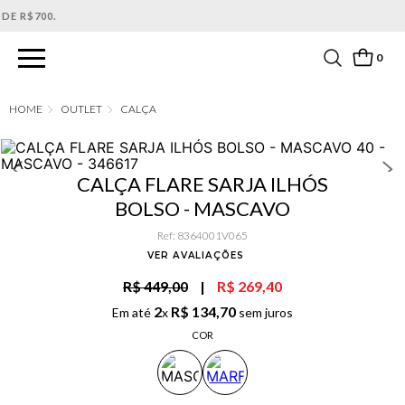
PARCELAMENTO EM ATÉ 6X SEM JUROS. APROVEITE!
0
OUTLET
CALÇA
CALÇA FLARE SARJA ILHÓS
BOLSO - MASCAVO
Ref
:
8364001V065
VER AVALIAÇÕES
R$ 449,00
|
R$ 269,40
2
R$
134
,
70
Em até
x
sem juros
COR