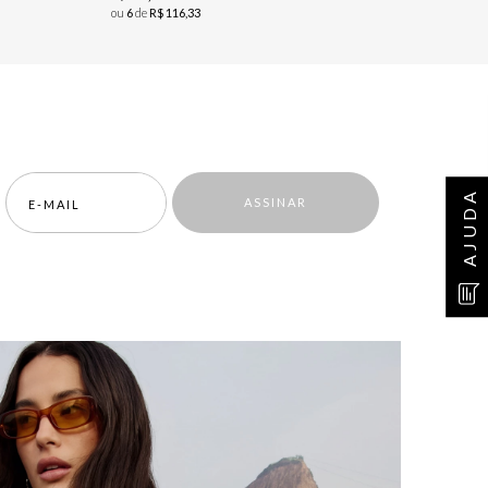
ou
6
de
R$
116
,
33
AJUDA
ASSINAR