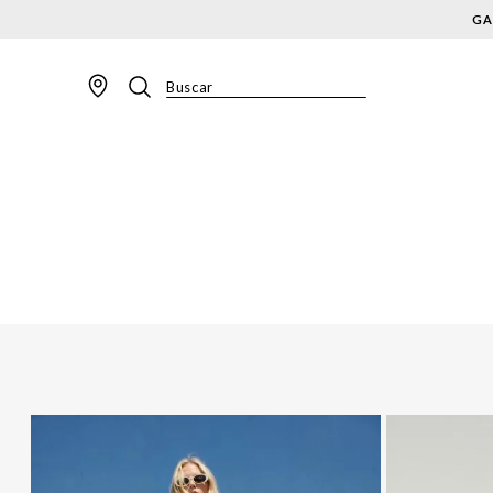
GA
Buscar
TERMOS MAIS BUSCADOS
1
º
BLAZER
2
º
MACACAO
3
º
CALÇA
4
º
BLUSA
5
º
SAIA
6
º
VESTIDOS
7
º
JAQUETA
8
º
SHORT
9
º
CALÇA JEANS