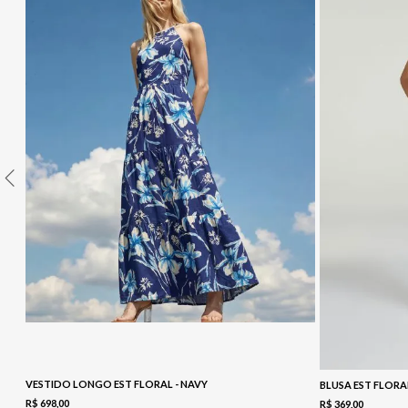
10
º
COLETE
VESTIDO LONGO EST FLORAL - NAVY
BLUSA EST FLORA
R$
698
,
00
R$
369
,
00