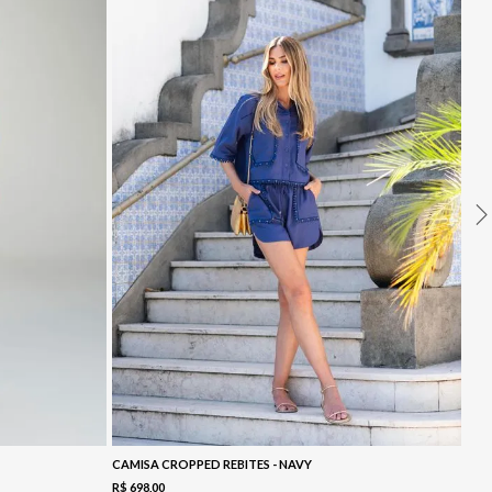
CAMISA CROPPED REBITES - NAVY
R$
698
,
00