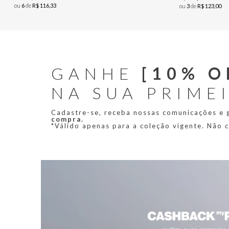
ou
6
de
R$
116
,
33
ou
3
de
R$
123
,
00
GANHE
[10% O
NA SUA PRIME
Cadastre-se, receba nossas comunicações e
compra.
*Válido apenas para a coleção vigente. Não