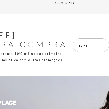
ou
2
de
R$
149
,
00
FF]
IRA COMPRA!
 garanta
10% off na sua primeira
 cumulativa com outras promoções.