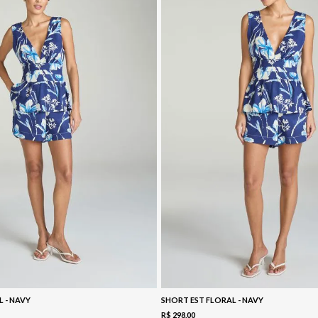
L - NAVY
SHORT EST FLORAL - NAVY
R$
298
,
00