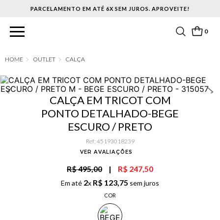
PARCELAMENTO EM ATÉ 6X SEM JUROS. APROVEITE!
0
OUTLET
CALÇA
CALÇA EM TRICOT COM
PONTO DETALHADO-BEGE
ESCURO / PRETO
Ref
:
45193018239
VER AVALIAÇÕES
R$ 495,00
|
R$ 247,50
2
R$
123
,
75
Em até
x
sem juros
COR