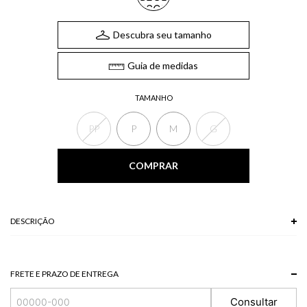
Descubra seu tamanho
Guia de medidas
TAMANHO
PP
P
M
G
COMPRAR
DESCRIÇÃO
A Calça, confeccionada em tricot com ponto detalhado, possui barra ampla
e cós de cor diversa. Combine com cropped em tricot para criar uma
composição moderna e aconchegante.
FRETE E PRAZO DE ENTREGA
*A tonalidade das cores pode variar de acordo com a sua tela/monitor.
Consultar