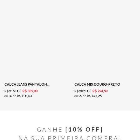
CALÇA JEANS PANTALONA CORROSÃO - JEANS
CALÇA MIX COURO-PRETO
R$
515
,
00
R$
589
,
00
R$
309
,
00
R$
294
,
50
ou
3
x de
R$
103
,
00
ou
2
x de
R$
147
,
25
GANHE
[10% OFF]
NA SUA PRIMEIRA COMPRA!