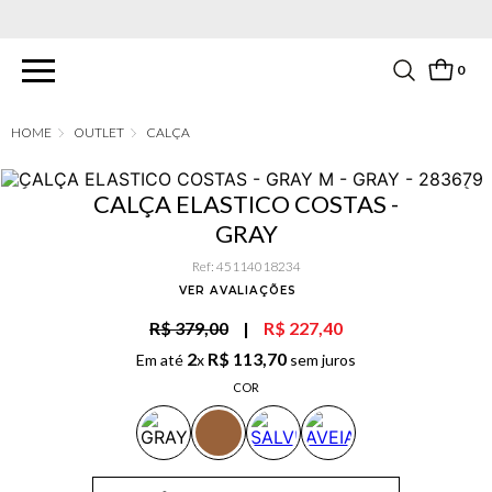
PARCELAMENTO EM ATÉ 6X SEM JUROS. APROVEITE!
0
OUTLET
CALÇA
CALÇA ELASTICO COSTAS -
GRAY
Ref
:
45114018234
VER AVALIAÇÕES
R$ 379,00
|
R$ 227,40
2
R$
113
,
70
Em até
x
sem juros
COR