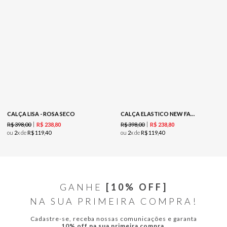
CALÇA LISA - ROSA SECO
CALÇA ELASTICO NEW FABRIC - CAPUCCINO
R$
398
,
00
R$
398
,
00
R$
238
,
80
R$
238
,
80
ou
2
x de
R$
119
,
40
ou
2
x de
R$
119
,
40
GANHE
[10% OFF]
NA SUA PRIMEIRA COMPRA!
Cadastre-se, receba nossas comunicações e garanta
10% off na sua primeira compra.