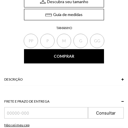
Descubra seu tamanho
Guia de medidas
TAMANHO
PP
P
M
G
GG
COMPRAR
DESCRIÇÃO
A Calça conta com bolsos laterais e traseiros, elástico no cós e pequena
fenda na barra. Uma calça elegante para compor os seus melhores office
looks. Combine com camisas e croppeds da coleção.
FRETE E PRAZO DE ENTREGA
*A tonalidade das cores pode variar de acordo com a sua tela/monitor.
Consultar
61% POLIESTER + 35% VISCOSE + 4% ELASTANO
Modelo veste P.
Não sei meu cep