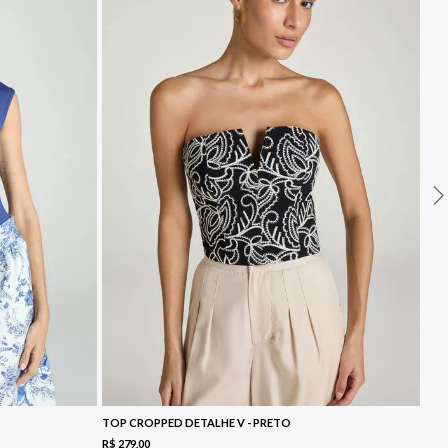
TOP CROPPED DETALHE V - PRETO
R$
279
,
00