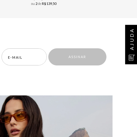
ou
2
de
R$
139
,
50
AJUDA
ASSINAR