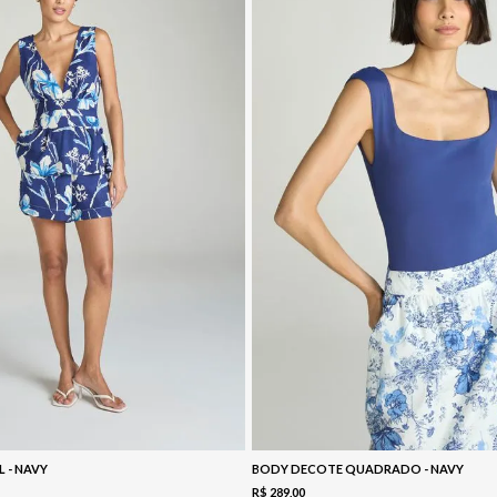
L - NAVY
BODY DECOTE QUADRADO - NAVY
R$
289
,
00