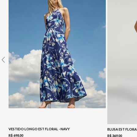
10
º
COLETE
VESTIDO LONGO EST FLORAL - NAVY
BLUSA EST FLORA
R$
698
,
00
R$
369
,
00