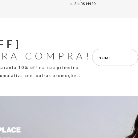
ou
2
de
R$
144
,
50
FF]
IRA COMPRA!
 garanta
10% off na sua primeira
 cumulativa com outras promoções.