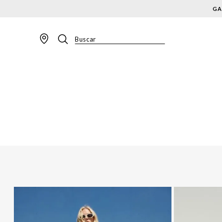
GA
Buscar
TERMOS MAIS BUSCADOS
1
º
BLAZER
2
º
MACACAO
3
º
CALÇA
4
º
BLUSA
5
º
SAIA
6
º
VESTIDOS
7
º
JAQUETA
8
º
CALÇA JEANS
9
º
SHORT