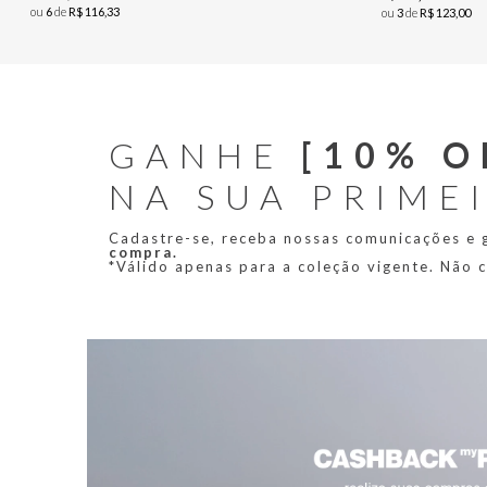
ou
6
de
R$
116
,
33
ou
3
de
R$
123
,
00
GANHE
[10% O
NA SUA PRIME
Cadastre-se, receba nossas comunicações e
compra.
*Válido apenas para a coleção vigente. Não