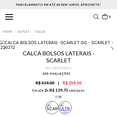
PARCELAMENTO EM ATÉ 6X SEM JUROS. APROVEITE!
0
OUTLET
CALÇA
CALCA BOLSOS LATERAIS -
SCARLET
Ref
:
08297010551
VER AVALIAÇÕES
R$ 519,00
|
R$ 259,50
2
R$
129
,
75
Em até
x
sem juros
COR