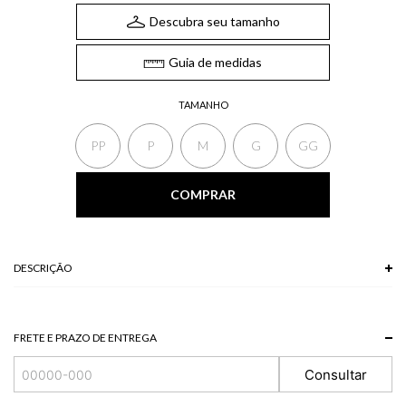
Descubra seu tamanho
Guia de medidas
TAMANHO
PP
P
M
G
GG
COMPRAR
DESCRIÇÃO
A Calça, que possui estilo cargo, conta com bolsos laterais, elástico no cós e
na barra e fechamento padrão por zíper e botão. Uma peça estilosa e
confortável para compor os seus melhores looks.
FRETE E PRAZO DE ENTREGA
Composição: 100% Viscose
Consultar
*A tonalidade das cores pode variar de acordo com a sua tela/monitor.