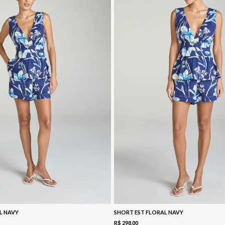
L NAVY
SHORT EST FLORAL NAVY
R$
298
,
00