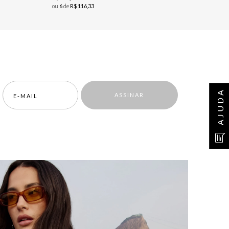
ou
6
de
R$
116
,
33
AJUDA
ASSINAR