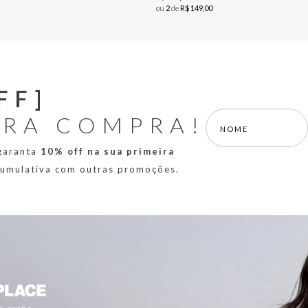
ou
2
de
R$
149
,
00
FF]
IRA COMPRA!
 garanta
10% off na sua primeira
 cumulativa com outras promoções.