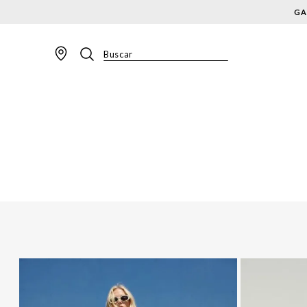
GA
Buscar
TERMOS MAIS BUSCADOS
1
º
BLAZER
2
º
MACACAO
3
º
CALÇA
4
º
BLUSA
5
º
SAIA
6
º
VESTIDOS
7
º
JAQUETA
8
º
SHORT
9
º
CALÇA JEANS