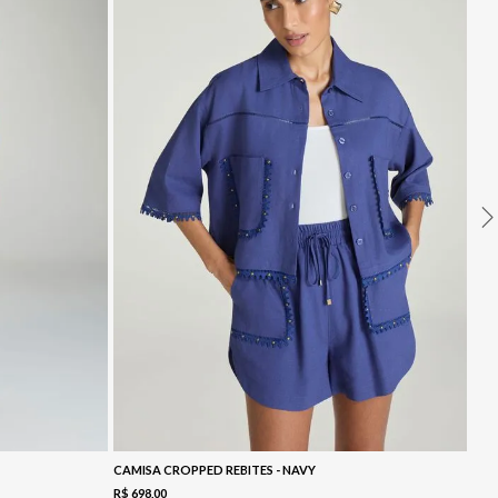
CAMISA CROPPED REBITES - NAVY
R$
698
,
00