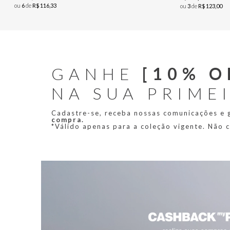
ou
6
de
R$
116
,
33
ou
3
de
R$
123
,
00
GANHE
[10% O
NA SUA PRIME
Cadastre-se, receba nossas comunicações e
compra.
*Válido apenas para a coleção vigente. Não