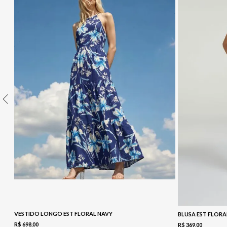
10
º
COLETE
VESTIDO LONGO EST FLORAL NAVY
BLUSA EST FLORA
R$
698
,
00
R$
369
,
00