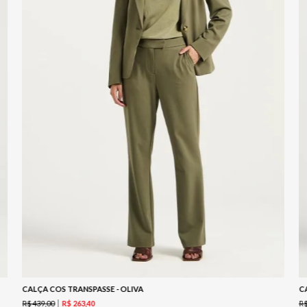
CALÇA COS TRANSPASSE - OLIVA
C
R$
439
,
00
R
R$
263
,
40