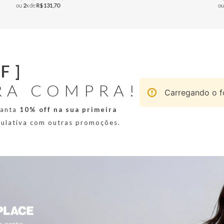
ou
2
x de
R$
131
,
70
o
F]
RA COMPRA!
Carregando o fo
ranta
10% off na sua primeira
mulativa com outras promoções.