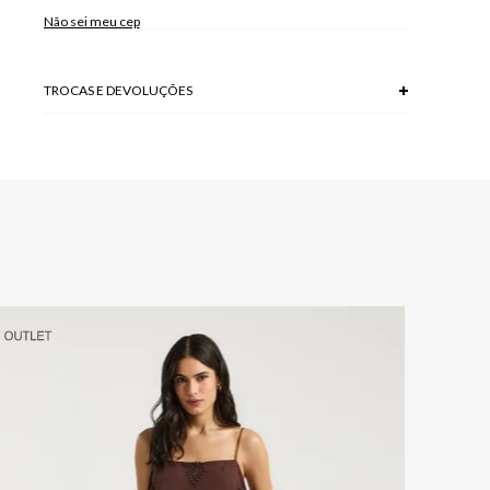
91% VISCOSE + 9% POLIESTER
Não sei meu cep
Modelo veste P.
TROCAS E DEVOLUÇÕES
Troca em lojas físicas e devolução grátis no site.
saiba mais