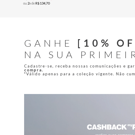
ou
2
x de
R$
134
,
70
GANHE
[10% OF
NA SUA PRIMEI
Cadastre-se, receba nossas comunicações e ga
compra.
*Válido apenas para a coleção vigente. Não cu