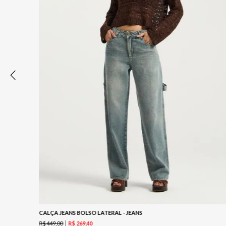
CALÇA JEANS BOLSO LATERAL - JEANS
R$
449
,
00
R$
269
,
40