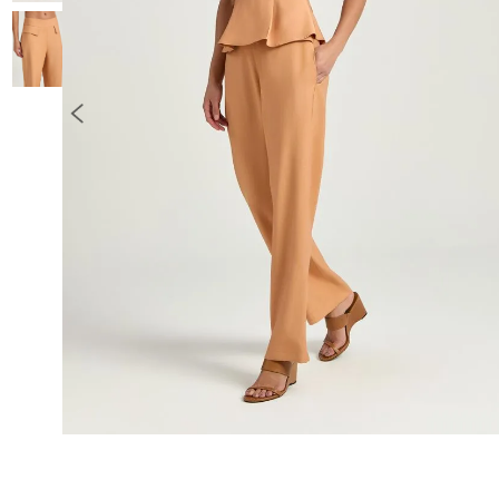
10
º
COLETE