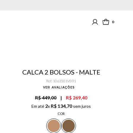
0
CALCA 2 BOLSOS - MALTE
Ref
:
1063501V091
VER AVALIAÇÕES
R$ 449,00
|
R$ 269,40
2
R$
134
,
70
Em até
x
sem juros
COR