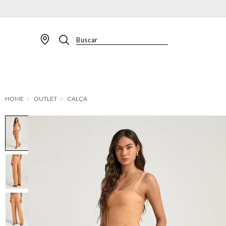
Buscar
TERMOS MAIS BUSCADOS
1
º
BLAZER
2
º
MACACAO
OUTLET
CALÇA
3
º
CALÇA
4
º
BLUSA
5
º
SAIA
6
º
VESTIDOS
7
º
JAQUETA
8
º
CALÇA JEANS
9
º
SHORT