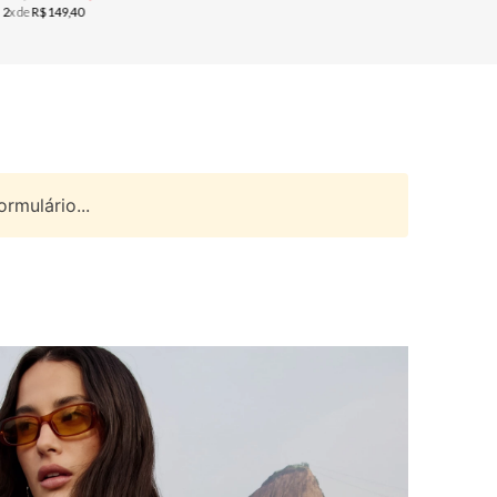
u
2
x de
R$
149
,
40
ou
2
x de
R$
rmulário...