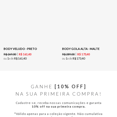
BODY VELUDO - PRETO
BODY GOLA ALTA - MALTE
R$
269
,
00
R$
289
,
00
R$
161
,
40
R$
173
,
40
ou
1
x de
R$
161
,
40
ou
1
x de
R$
173
,
40
GANHE
[10% OFF]
NA SUA PRIMEIRA COMPRA!
Cadastre-se, receba nossas comunicações e garanta
10% off na sua primeira compra.
*Válido apenas para a coleção vigente. Não cumulativa