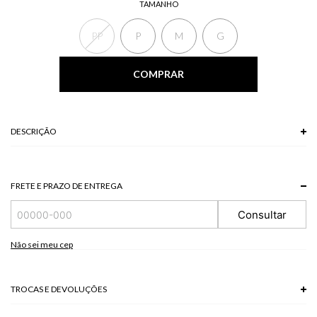
TAMANHO
PP
P
M
G
COMPRAR
DESCRIÇÃO
O Body possui abertura no busto, franzimento frontal, alças finas
reguláveis e modelo justo ao corpo. Combine com saia estampada para um
look moderno e equilibrado.
FRETE E PRAZO DE ENTREGA
*A tonalidade das cores pode variar de acordo com a sua tela/monitor.
Consultar
96% VISCOSE 4% ELASTANO
Não sei meu cep
Modelo veste P
TROCAS E DEVOLUÇÕES
Troca em lojas físicas e devolução grátis no site.