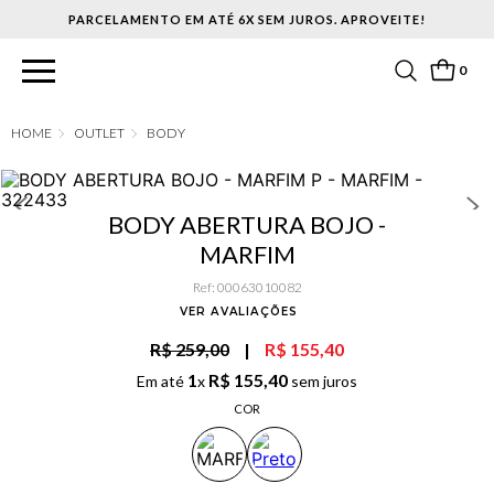
PARCELAMENTO EM ATÉ 6X SEM JUROS. APROVEITE!
0
OUTLET
BODY
BODY ABERTURA BOJO -
MARFIM
Ref
:
00063010082
VER AVALIAÇÕES
R$ 259,00
|
R$ 155,40
1
R$
155
,
40
Em até
x
sem juros
COR