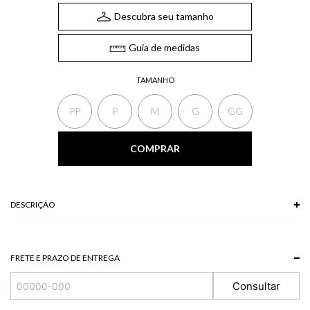
Descubra seu tamanho
Guia de medidas
TAMANHO
PP
P
M
G
GG
COMPRAR
DESCRIÇÃO
A Blusa, confeccionada em tricot, possui decote em U, mangas curtas e
modelagem justa ao corpo. Versátil e prática, a blusa em tricot é um item
essencial no closet.
FRETE E PRAZO DE ENTREGA
*A tonalidade das cores pode variar de acordo com a sua tela/monitor.
Consultar
67% POLIESTER 33% POLIAMIDA
Modelo veste P.