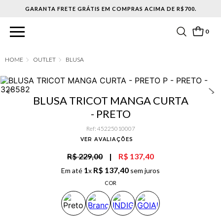
0
OUTLET
BLUSA
BLUSA TRICOT MANGA CURTA
- PRETO
Ref
:
45225010007
VER AVALIAÇÕES
R$ 229,00
|
R$ 137,40
1
R$
137
,
40
Em até
x
sem juros
COR