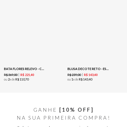
BATA FLORES RELEVO - COFFEE
BLUSA DECOTE RETO - EST FLORZINHAS PRETO
R$
369
,
00
R$
239
,
00
R$
221
,
40
R$
143
,
40
ou
2
x de
R$
110
,
70
ou
1
x de
R$
143
,
40
GANHE
[10% OFF]
NA SUA PRIMEIRA COMPRA!