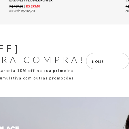
BATA - EST FLOWER POWER
C
R$
489
,
00
R
R$
293
,
40
ou
2
x de
R$
146
,
70
o
FF]
IRA COMPRA!
 garanta
10% off na sua primeira
 cumulativa com outras promoções.