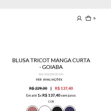
0
BLUSA TRICOT MANGA CURTA
- GOIABA
Ref
:
45225010191
VER AVALIAÇÕES
R$ 229,00
|
R$ 137,40
1
R$
137
,
40
Em até
x
sem juros
COR