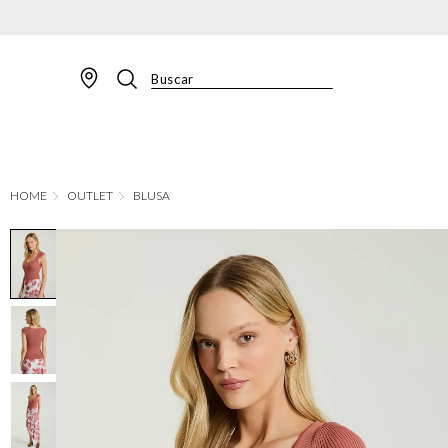
Buscar
TERMOS MAIS BUSCADOS
1
º
BLAZER
2
º
MACACAO
OUTLET
BLUSA
3
º
CALÇA
4
º
BLUSA
5
º
SAIA
6
º
VESTIDOS
7
º
JAQUETA
8
º
CALÇA JEANS
9
º
SHORT