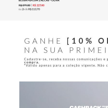
BLUSA PEPLUM 2 ALCAS - OLIVA
R$
379
,
00
R$
227
,
40
ou
2
x de
R$
113
,
70
GANHE
[10% O
NA SUA PRIME
Cadastre-se, receba nossas comunicações e
compra.
*Válido apenas para a coleção vigente. Não