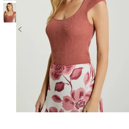
10
º
COLETE