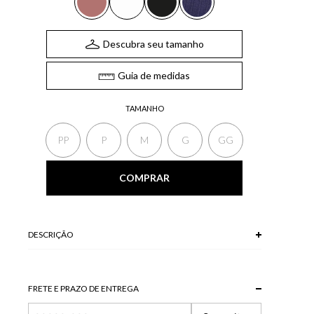
Descubra seu tamanho
Guia de medidas
TAMANHO
PP
P
M
G
GG
COMPRAR
DESCRIÇÃO
A Blusa, confeccionada em tricot, possui decote em U,
mangas curtas e modelagem justa ao corpo. Versátil e
prática, a blusa em tricot é um item essencial no closet.
FRETE E PRAZO DE ENTREGA
*A tonalidade das cores pode variar de acordo com a sua
tela/monitor.