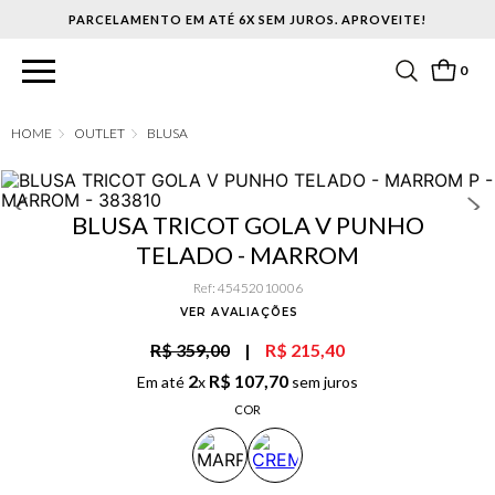
PARCELAMENTO EM ATÉ 6X SEM JUROS. APROVEITE!
0
OUTLET
BLUSA
BLUSA TRICOT GOLA V PUNHO
TELADO - MARROM
Ref
:
45452010006
VER AVALIAÇÕES
R$ 359,00
|
R$ 215,40
2
R$
107
,
70
Em até
x
sem juros
COR