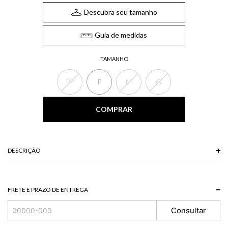
Descubra seu tamanho
Guia de medidas
TAMANHO
PP
P
M
G
COMPRAR
DESCRIÇÃO
A Blusa, confeccionada em tricot, apresenta comprimento cropped e possui
gola em V, mangas longas e modelagem solta ao corpo. A blusa em tricot é
ideal para compor looks confortáveis com um toque de textura.
FRETE E PRAZO DE ENTREGA
*A tonalidade das cores pode variar de acordo com a sua tela/monitor.
Consultar
Modelo veste P.