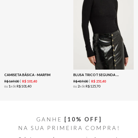
CAMISETA BÁSICA - MARFIM
BLUSA TRICOT SEGUNDA PELE LUREX - PRETO
R$
169
,
00
R$
419
,
00
R$
101
,
40
R$
251
,
40
ou
1
x de
R$
101
,
40
ou
2
x de
R$
125
,
70
GANHE
[10% OFF]
NA SUA PRIMEIRA COMPRA!