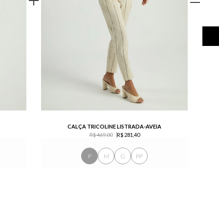
CALÇA TRICOLINE LISTRADA-AVEIA
R$ 469,00
R$ 281,40
P
M
G
PP