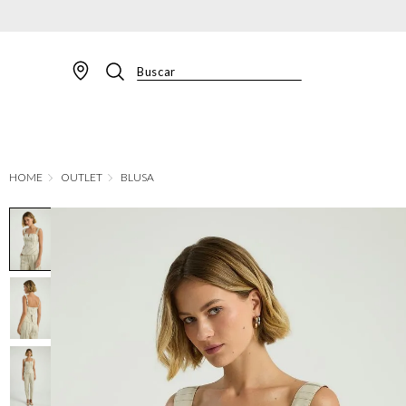
Buscar
TERMOS MAIS BUSCADOS
1
º
BLAZER
2
º
MACACAO
OUTLET
BLUSA
3
º
CALÇA
4
º
BLUSA
5
º
SAIA
6
º
VESTIDOS
7
º
JAQUETA
8
º
CALÇA JEANS
9
º
SHORT