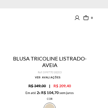
0
BLUSA TRICOLINE LISTRADO-
AVEIA
Ref
:
09977018203
VER AVALIAÇÕES
R$ 349,00
|
R$ 209,40
2
R$
104
,
70
Em até
x
sem juros
COR