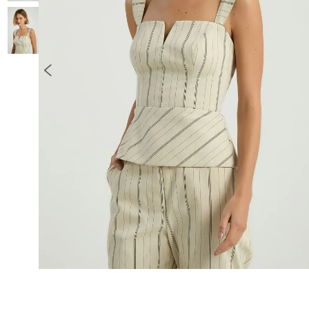
10
º
COLETE