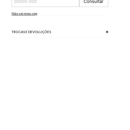
Consultar
Não sei meu cep
TROCAS E DEVOLUÇÕES
Troca em lojas físicas e devolução grátis no site.
saiba mais