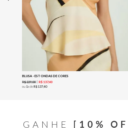
BLUSA - EST ONDAS DE CORES
R$
229
,
00
R$
137
,
40
ou
1
x de
R$
137
,
40
GANHE
[10% OF