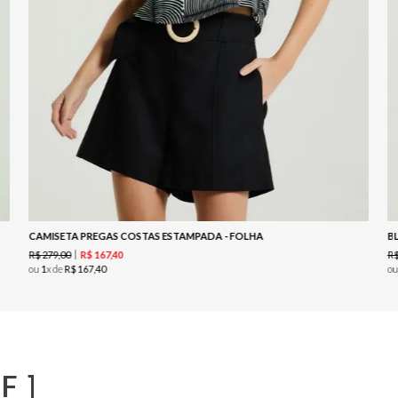
CAMISETA PREGAS COSTAS ESTAMPADA - FOLHA
B
R$
279
,
00
R
R$
167
,
40
ou
1
x de
R$
167
,
40
o
F]