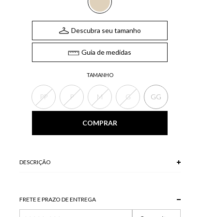
Descubra seu tamanho
Guia de medidas
TAMANHO
PP
P
M
G
GG
COMPRAR
DESCRIÇÃO
58 % POLIESTER + 32 % ALGODAO + 10 % POLIAMIDA
Modelo veste P.
FRETE E PRAZO DE ENTREGA