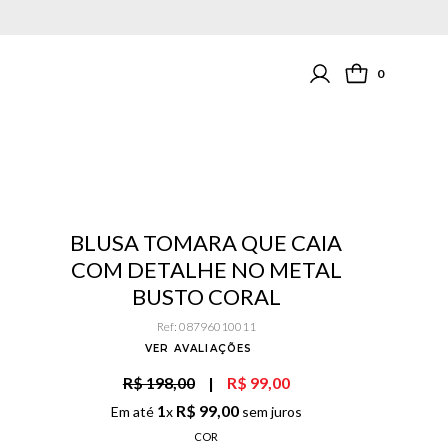
0
BLUSA TOMARA QUE CAIA
COM DETALHE NO METAL
BUSTO CORAL
Ref
:
08796010011
VER AVALIAÇÕES
R$ 198,00
|
R$ 99,00
1
R$
99
,
00
Em até
x
sem juros
COR