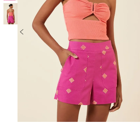
10
º
COLETE