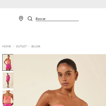
Buscar
TERMOS MAIS BUSCADOS
1
º
BLAZER
2
º
MACACAO
OUTLET
BLUSA
3
º
CALÇA
4
º
BLUSA
5
º
SAIA
6
º
VESTIDOS
7
º
JAQUETA
8
º
CALÇA JEANS
9
º
SHORT