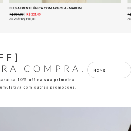
BLUSA FRENTE ÚNICA COM ARGOLA - MARFIM
B
R$
369
,
00
R
R$
221
,
40
ou
2
x de
R$
110
,
70
o
FF]
IRA COMPRA!
 garanta
10% off na sua primeira
 cumulativa com outras promoções.