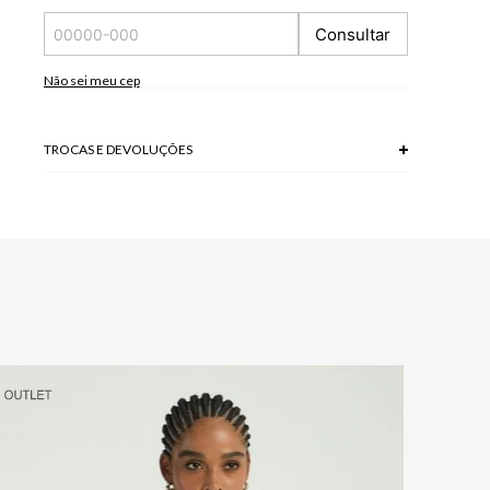
*A tonalidade das cores pode variar de acordo com a sua
Consultar
tela/monitor.
Não sei meu cep
TROCAS E DEVOLUÇÕES
Troca em lojas físicas e devolução grátis no site.
saiba mais