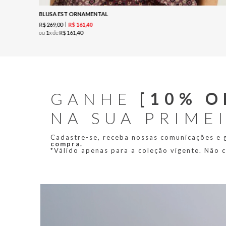
BLUSA EST ORNAMENTAL
R$
269
,
00
R$
161
,
40
ou
1
x de
R$
161
,
40
GANHE
[10% O
NA SUA PRIME
Cadastre-se, receba nossas comunicações e
compra.
*Válido apenas para a coleção vigente. Não