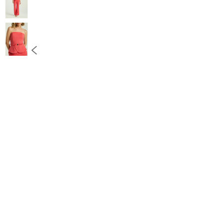
10
º
COLETE