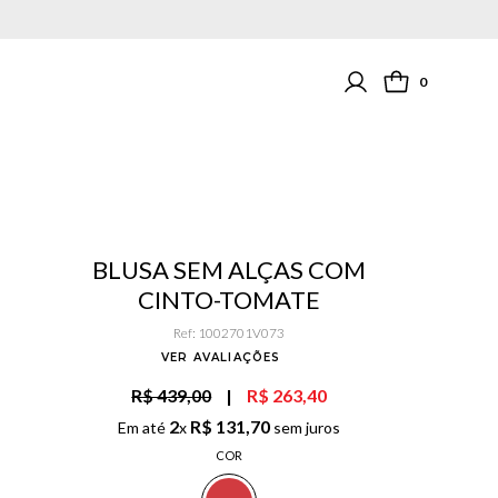
0
BLUSA SEM ALÇAS COM
CINTO-TOMATE
Ref
:
1002701V073
VER AVALIAÇÕES
R$ 439,00
|
R$ 263,40
2
R$
131
,
70
Em até
x
sem juros
COR