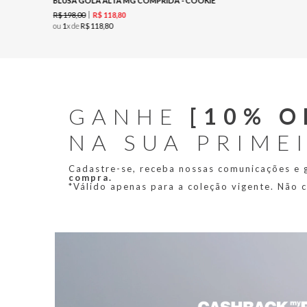
BLUSA GOLA ALTA MG COMPRIDA - COOKIE
R$
198
,
00
R$
118
,
80
ou
1
x de
R$
118
,
80
GANHE
[10% O
NA SUA PRIME
Cadastre-se, receba nossas comunicações e
compra.
*Válido apenas para a coleção vigente. Não