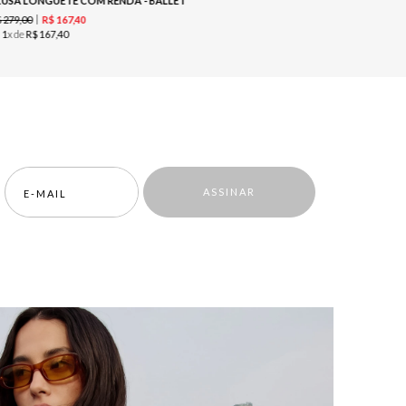
LUSA LONGUETE COM RENDA - BALLET
R$
359
,
00
$
279
,
00
R$
167
,
40
ou
1
x de
R$
u
1
x de
R$
167
,
40
ASSINAR