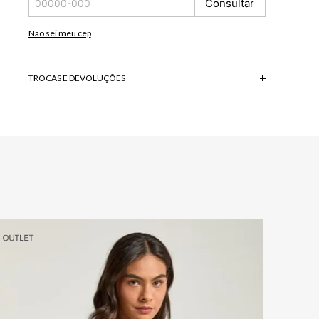
Consultar
Não sei meu cep
TROCAS E DEVOLUÇÕES
Troca em lojas físicas e devolução grátis no site.
saiba mais