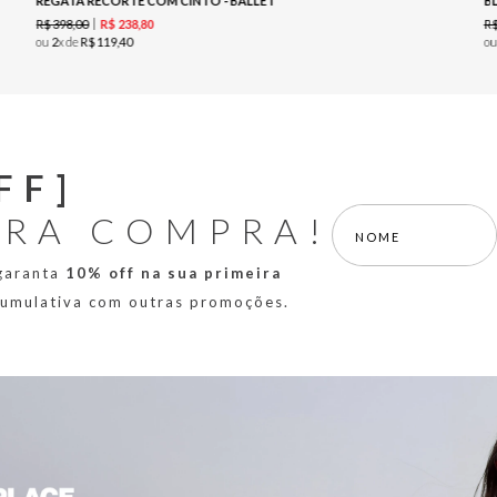
REGATA RECORTE COM CINTO - BALLET
B
R$
398
,
00
R
R$
238
,
80
ou
2
x de
R$
119
,
40
o
FF]
IRA COMPRA!
 garanta
10% off na sua primeira
 cumulativa com outras promoções.