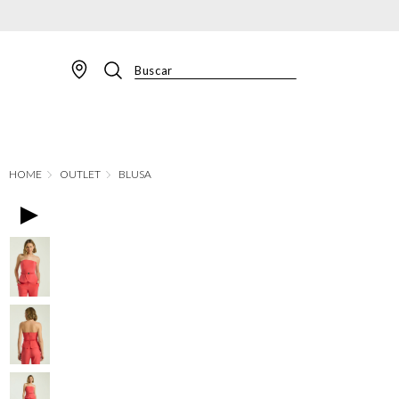
Buscar
TERMOS MAIS BUSCADOS
1
º
BLAZER
2
º
MACACAO
OUTLET
BLUSA
3
º
CALÇA
4
º
BLUSA
5
º
SAIA
6
º
VESTIDOS
7
º
JAQUETA
8
º
CALÇA JEANS
9
º
SHORT