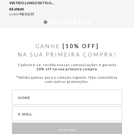
VESTIDO LONGO EST FLORAL - NAVY
R$
698
,
00
ou
6
de
R$
116
,
33
GANHE
[10% OFF]
NA SUA PRIMEIRA COMPRA!
Cadastre-se, receba nossas comunicações e garanta
10% off na sua primeira compra.
*Válido apenas para a coleção vigente. Não cumulativa
com outras promoções.
ASSINAR