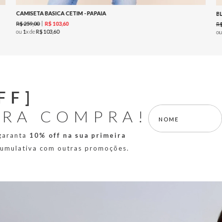
CAMISETA BASICA CETIM - PAPAIA
B
R$
259
,
00
R$
103
,
60
R
ou
1
x de
R$
103
,
60
o
FF]
IRA COMPRA!
 garanta
10% off na sua primeira
 cumulativa com outras promoções.