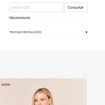
*A tonalidade das cores pode variar de acordo com a sua
Consultar
tela/monitor.
93% VISCOSE 7% ELASTANO
Não sei meu cep
TROCAS E DEVOLUÇÕES
Troca em lojas físicas e devolução grátis no site.
saiba mais