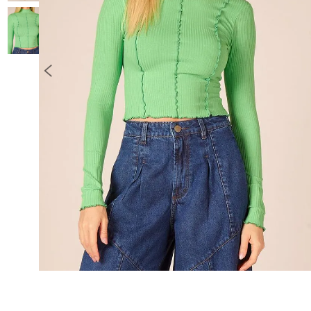
10
º
COLETE