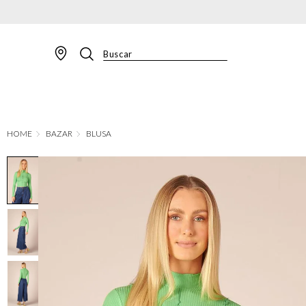
Buscar
TERMOS MAIS BUSCADOS
1
º
BLAZER
2
º
MACACAO
BAZAR
BLUSA
3
º
CALÇA
4
º
BLUSA
5
º
SAIA
6
º
VESTIDOS
7
º
JAQUETA
8
º
CALÇA JEANS
9
º
SHORT