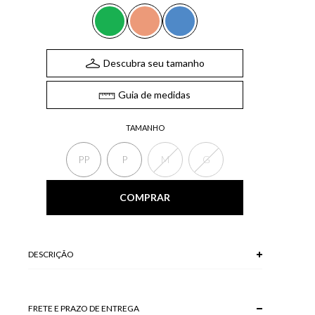
Descubra seu tamanho
Guia de medidas
TAMANHO
PP
P
M
G
COMPRAR
DESCRIÇÃO
A Blusa possui mangas compridas, recortes frontais, gola
levemente alta e barra com pequenos babados. A peça é
indispensável para compor os seus looks casuais de
FRETE E PRAZO DE ENTREGA
inverno.