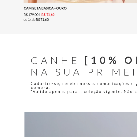
CAMISETA BASICA - OURO
R$
179
,
00
R$
71
,
60
ou
1
x de
R$
71
,
60
GANHE
[10% O
NA SUA PRIME
Cadastre-se, receba nossas comunicações e
compra.
*Válido apenas para a coleção vigente. Não