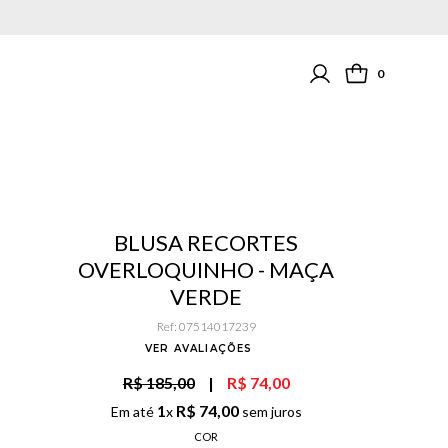
0
BLUSA RECORTES
OVERLOQUINHO - MAÇA
VERDE
Ref
:
07514017239
VER AVALIAÇÕES
R$ 185,00
|
R$ 74,00
1
R$
74
,
00
Em até
x
sem juros
COR