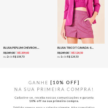
BLUSA PEPLUM CHEVRON - PRETO
BLUSA TRICOT CAVADA -SCARLET
R$
349
,
00
R$
249
,
00
R$
209
,
40
R$
124
,
50
ou
2
x de
R$
104
,
70
ou
1
x de
R$
124
,
50
GANHE
[10% OFF]
NA SUA PRIMEIRA COMPRA!
Cadastre-se, receba nossas comunicações e garanta
10% off na sua primeira compra.
*Válido apenas para a coleção vigente. Não cumulativa