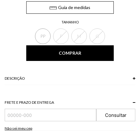
Guia de medidas
TAMANHO
PP
P
M
G
COMPRAR
DESCRIÇÃO
A Blusa possui gola redonda, mangas curtas, modelagem amplo e pequenas
fendas laterais na barra. Uma opção perfeita para compor os seus looks
casuais, podendo ser combinada com shorts e calças em jeans.
FRETE E PRAZO DE ENTREGA
Composição: 97% Viscose + 3% Elastano
Consultar
*A tonalidade das cores pode variar de acordo com a sua tela/monitor.
Não sei meu cep