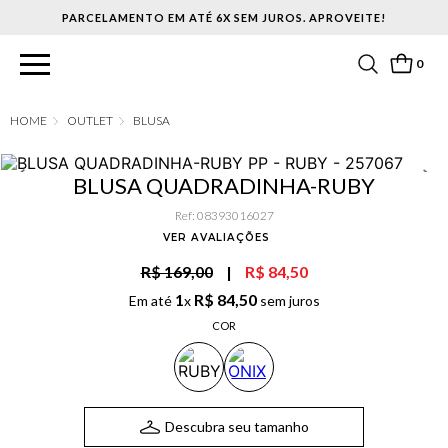
PARCELAMENTO EM ATÉ 6X SEM JUROS. APROVEITE!
0
OUTLET
BLUSA
BLUSA QUADRADINHA-RUBY
Ref
:
08393016027
VER AVALIAÇÕES
R$ 169,00
|
R$ 84,50
1
R$
84
,
50
Em até
x
sem juros
COR
Descubra seu tamanho