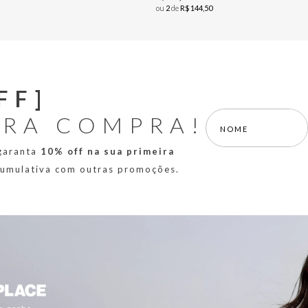
ou
2
de
R$
144
,
50
FF]
IRA COMPRA!
 garanta
10% off na sua primeira
 cumulativa com outras promoções.