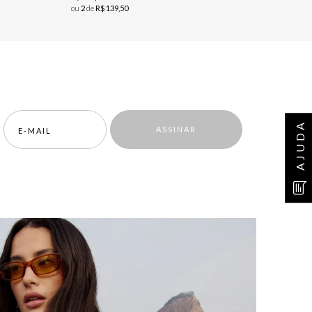
ou
2
de
R$
139
,
50
AJUDA
ASSINAR