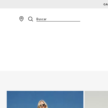
GA
Buscar
TERMOS MAIS BUSCADOS
1
º
BLAZER
2
º
MACACAO
3
º
CALÇA
4
º
BLUSA
5
º
SAIA
6
º
VESTIDOS
7
º
JAQUETA
8
º
SHORT
9
º
CALÇA JEANS