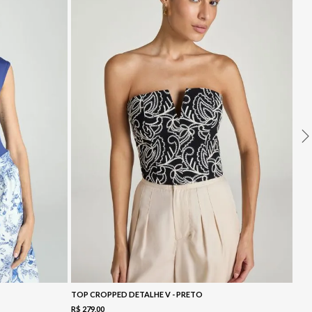
TOP CROPPED DETALHE V - PRETO
R$
279
,
00