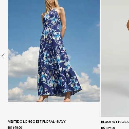
10
º
COLETE
VESTIDO LONGO EST FLORAL - NAVY
BLUSA EST FLORA
R$
698
,
00
R$
369
,
00