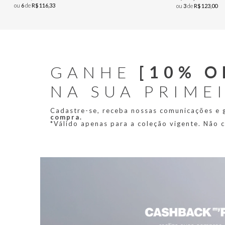
ou
6
de
R$
116
,
33
ou
3
de
R$
123
,
00
GANHE
[10% O
NA SUA PRIME
Cadastre-se, receba nossas comunicações e
compra.
*Válido apenas para a coleção vigente. Não