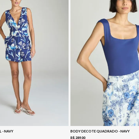
L - NAVY
BODY DECOTE QUADRADO - NAVY
R$
289
,
00