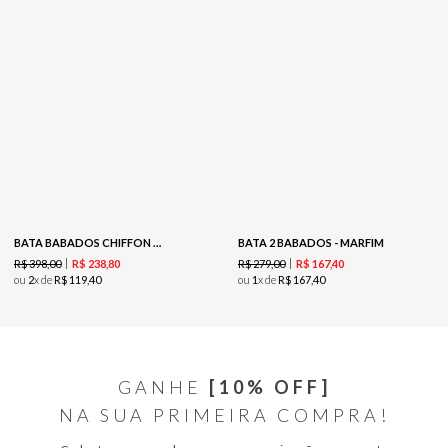
BATA BABADOS CHIFFON - PRETO
BATA 2 BABADOS - MARFIM
R$
398
,
00
R$
279
,
00
R$
238
,
80
R$
167
,
40
ou
2
x de
R$
119
,
40
ou
1
x de
R$
167
,
40
GANHE
[10% OFF]
NA SUA PRIMEIRA COMPRA!