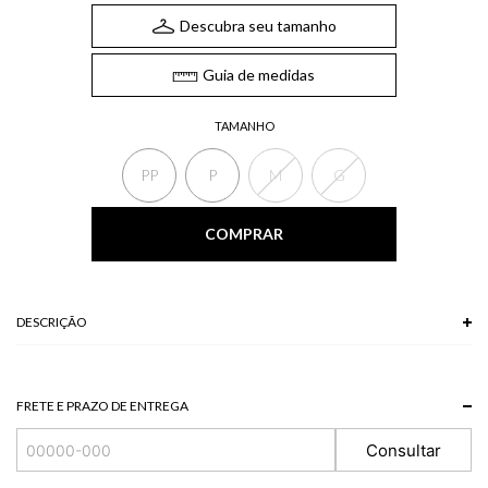
Descubra seu tamanho
Guia de medidas
TAMANHO
PP
P
M
G
COMPRAR
DESCRIÇÃO
A Blusa de manga curta, confeccionada em malha, possui decote em V,
shape solto ao corpo e barra reta. Uma peça básica que é um item must-
have no seu closet.
FRETE E PRAZO DE ENTREGA
Composição: 95% Viscose + 5% Elastano
Consultar
*A tonalidade das cores pode variar de acordo com a sua tela/monitor.