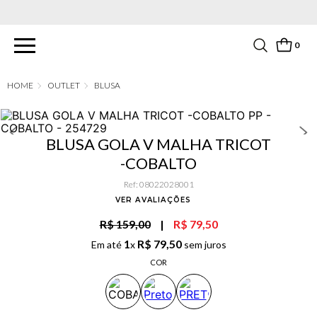
PARCELAMENTO EM ATÉ 6X SEM JUROS. APROVEITE!
0
OUTLET
BLUSA
BLUSA GOLA V MALHA TRICOT
-COBALTO
Ref
:
08022028001
VER AVALIAÇÕES
R$ 159,00
|
R$ 79,50
1
R$
79
,
50
Em até
x
sem juros
COR