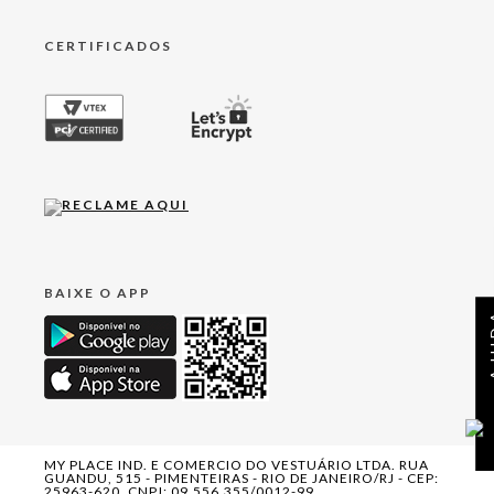
CERTIFICADOS
BAIXE O APP
AJ
MY PLACE IND. E COMERCIO DO VESTUÁRIO LTDA. RUA
GUANDU, 515 - PIMENTEIRAS - RIO DE JANEIRO/RJ - CEP:
25963-620. CNPJ: 09.556.355/0012-99