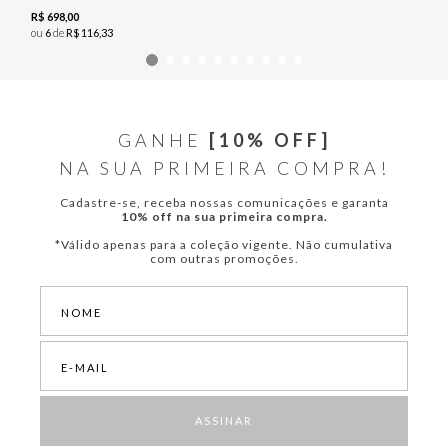
R$
698
,
00
ou
6
de
R$
116
,
33
GANHE
[10% OFF]
NA SUA PRIMEIRA COMPRA!
Cadastre-se, receba nossas comunicações e garanta
10% off na sua primeira compra.
*Válido apenas para a coleção vigente. Não cumulativa
com outras promoções.
ASSINAR