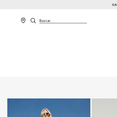
GA
Buscar
TERMOS MAIS BUSCADOS
1
º
BLAZER
2
º
MACACAO
3
º
CALÇA
4
º
BLUSA
5
º
SAIA
6
º
VESTIDOS
7
º
JAQUETA
8
º
SHORT
9
º
CALÇA JEANS