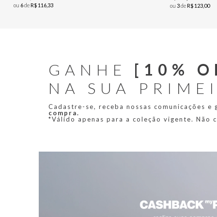
ou
6
de
R$
116
,
33
ou
3
de
R$
123
,
00
GANHE
[10% O
NA SUA PRIME
Cadastre-se, receba nossas comunicações e
compra.
*Válido apenas para a coleção vigente. Não