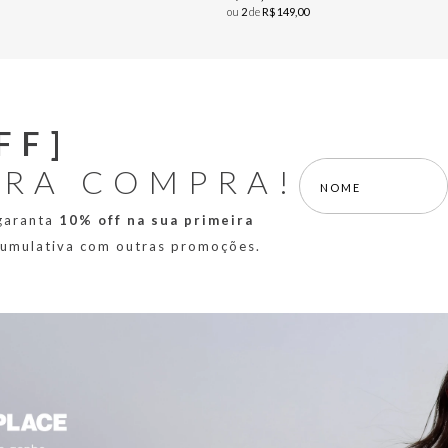
ou
2
de
R$
149
,
00
FF]
IRA COMPRA!
 garanta
10% off na sua primeira
 cumulativa com outras promoções.