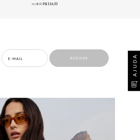
ou
6
de
R$
116
,
33
AJUDA
ASSINAR