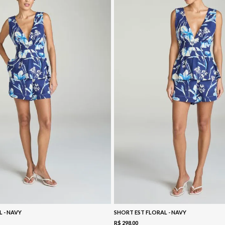
L - NAVY
SHORT EST FLORAL - NAVY
R$
298
,
00