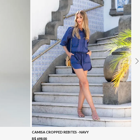
CAMISA CROPPED REBITES - NAVY
R$
698
,
00