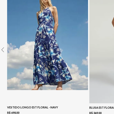
10
º
COLETE
VESTIDO LONGO EST FLORAL - NAVY
BLUSA EST FLORA
R$
698
,
00
R$
369
,
00