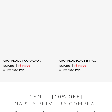
CROPPED DCT CORACAO - LAZULI
CROPPED DEGAGE ESTRUTURADA -PURPLE
R$
298
,
00
R$
298
,
00
R$
119
,
20
R$
119
,
20
ou
1
x de
R$
119
,
20
ou
1
x de
R$
119
,
20
GANHE
[10% OFF]
NA SUA PRIMEIRA COMPRA!