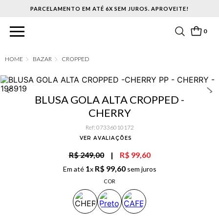
PARCELAMENTO EM ATÉ 6X SEM JUROS. APROVEITE!
0
BAZAR
CROPPED
BLUSA GOLA ALTA CROPPED -
CHERRY
Ref
:
07336010172
VER AVALIAÇÕES
R$ 249,00
|
R$ 99,60
1
R$
99
,
60
Em até
x
sem juros
COR