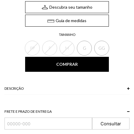
Descubra seu tamanho
Guia de medidas
TAMANHO
PP
P
M
G
GG
COMPRAR
DESCRIÇÃO
A Blusa xadrez, de modelo frente única, possui alça larga com elástico no
pescoço e botões frontais para fechamento. A blusa xadrez è versátil e
atemporal, e traz um ar sofisticado e descontraído ao mesmo tempo.
FRETE E PRAZO DE ENTREGA
*As peças podem variar a estampa de acordo com o corte.
A tonalidade das cores pode variar de acordo com a sua tela/monitor.
Consultar
64% POLIESTER + 34% VISCOSE + 2% ELASTANO