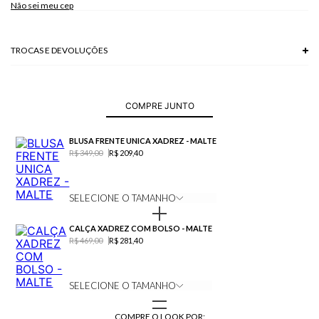
Não sei meu cep
Modelo veste P.
TROCAS E DEVOLUÇÕES
Troca em lojas físicas e devolução grátis no site.
saiba mais
COMPRE JUNTO
BLUSA FRENTE UNICA XADREZ - MALTE
R$ 349,00
R$ 209,40
SELECIONE O TAMANHO
CALÇA XADREZ COM BOLSO - MALTE
R$ 469,00
R$ 281,40
SELECIONE O TAMANHO
COMPRE O LOOK POR: