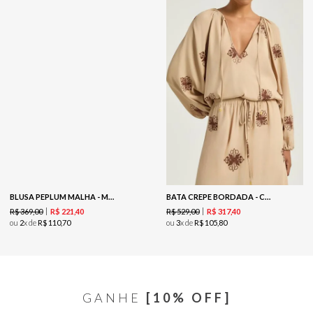
BLUSA PEPLUM MALHA - MARROM
BATA CREPE BORDADA - COOKIE
R$
369
,
00
R$
529
,
00
R$
221
,
40
R$
317
,
40
ou
2
x de
R$
110
,
70
ou
3
x de
R$
105
,
80
GANHE
[10% OFF]