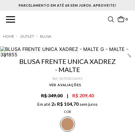
PARCELAMENTO EM ATÉ 6X SEM JUROS. APROVEITE!
0
OUTLET
BLUSA
BLUSA FRENTE UNICA XADREZ
- MALTE
Ref
:
1070501V091
VER AVALIAÇÕES
R$ 349,00
|
R$ 209,40
2
R$
104
,
70
Em até
x
sem juros
COR