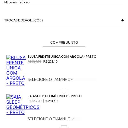
Não sei meu cep
Modelo veste P.
TROCAS E DEVOLUÇÕES
Troca em lojas físicas e devolução grátis no site.
saiba mais
COMPRE JUNTO
BLUSA FRENTE ÚNICA COM ARGOLA - PRETO
R$ 369,00
R$ 221,40
SELECIONE O TAMANHO
SAIA SLEEP GEOMÉTRICOS - PRETO
R$ 469,00
R$ 281,40
SELECIONE O TAMANHO