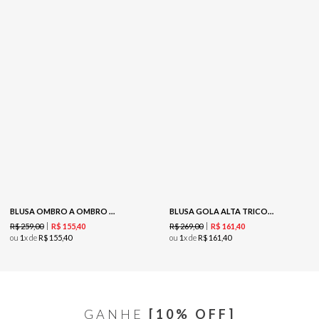
BLUSA OMBRO A OMBRO DEVOREE - GREEN
BLUSA GOLA ALTA TRICOT - AVEIA/OFF
R$
259
,
00
R$
269
,
00
R$
155
,
40
R$
161
,
40
ou
1
x de
R$
155
,
40
ou
1
x de
R$
161
,
40
GANHE
[10% OFF]