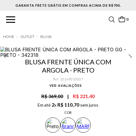
0
OUTLET
BLUSA
BLUSA FRENTE ÚNICA COM
ARGOLA - PRETO
Ref
:
10169010007
VER AVALIAÇÕES
R$ 369,00
|
R$ 221,40
2
R$
110
,
70
Em até
x
sem juros
COR