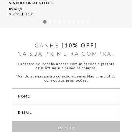
VESTIDO LONGO EST FLORAL - NAVY
R$
698
,
00
ou
6
de
R$
116
,
33
GANHE
[10% OFF]
NA SUA PRIMEIRA COMPRA!
Cadastre-se, receba nossas comunicações e garanta
10% off na sua primeira compra.
*Válido apenas para a coleção vigente. Não cumulativa
com outras promoções.
ASSINAR