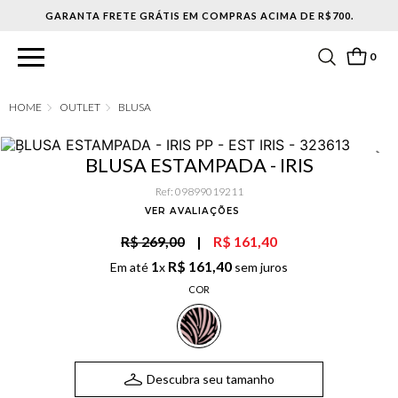
0
OUTLET
BLUSA
BLUSA ESTAMPADA - IRIS
Ref
:
09899019211
VER AVALIAÇÕES
R$ 269,00
|
R$ 161,40
1
R$
161
,
40
Em até
x
sem juros
COR
Descubra seu tamanho