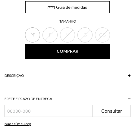
Guia de medidas
TAMANHO
PP
P
M
G
GG
COMPRAR
DESCRIÇÃO
A Blusa estampada possui decote em V com franzimentos no busto, alças
finas reguláveis, babados na barra e lastex traseiro. A blusa possui uma
modelagem estruturada que garante um caimento elegante.
FRETE E PRAZO DE ENTREGA
*As peças podem variar a estampa de acordo com o corte.
A tonalidade das cores pode variar de acordo com a sua tela/monitor.
Consultar
100% VISCOSE
Não sei meu cep
Modelo veste P.