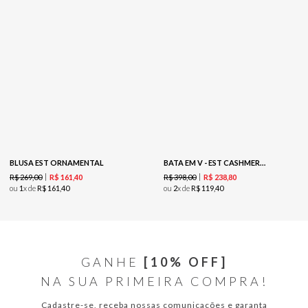
BLUSA EST ORNAMENTAL
BATA EM V - EST CASHMERE VINHO
R$
269
,
00
R$
398
,
00
R$
161
,
40
R$
238
,
80
ou
1
x de
R$
161
,
40
ou
2
x de
R$
119
,
40
GANHE
[10% OFF]
NA SUA PRIMEIRA COMPRA!
Cadastre-se, receba nossas comunicações e garanta