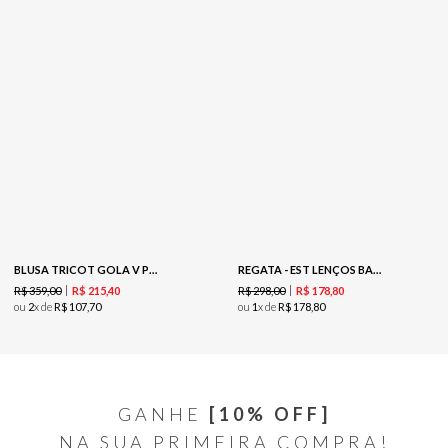
BLUSA TRICOT GOLA V PUNHO TELADO - MARROM
REGATA - EST LENÇOS BANDANAS
R$
359
,
00
R$
298
,
00
R$
215
,
40
R$
178
,
80
ou
2
x de
R$
107
,
70
ou
1
x de
R$
178
,
80
GANHE
[10% OFF]
NA SUA PRIMEIRA COMPRA!