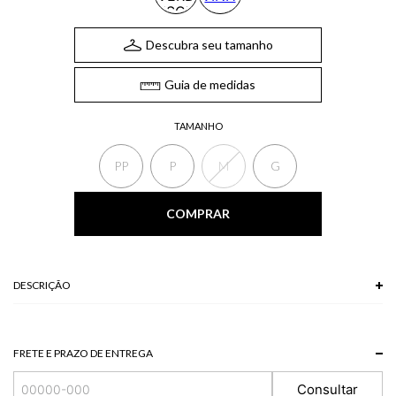
Descubra seu tamanho
Guia de medidas
TAMANHO
PP
P
M
G
COMPRAR
DESCRIÇÃO
A Blusa, confeccionada em moletom, possui mangas 3/4, gola redonda, silk
frontal e modelagem ampla. A blusa é ideal para produções confortáveis
com um toque casual, invista sem medo.
FRETE E PRAZO DE ENTREGA
*A tonalidade das cores pode variar de acordo com a sua tela/monitor.
Consultar
100% ALGODAO