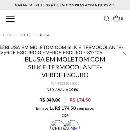
0
OUTLET
BLUSA
BLUSA EM MOLETOM COM
SILK E TERMOCOLANTE-
VERDE ESCURO
Ref
:
45235016001
VER AVALIAÇÕES
R$ 349,00
|
R$ 174,50
1
R$
174
,
50
Em até
x
sem juros
COR