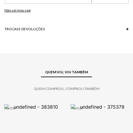
Modelo veste P.
Não sei meu cep
TROCAS E DEVOLUÇÕES
Troca em lojas físicas e devolução grátis no site.
saiba mais
QUEM VIU, VIU TAMBÉM
QUEM COMPROU, COMPROU TAMBÉM