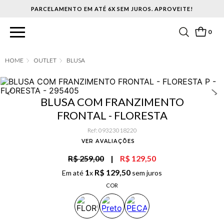
PARCELAMENTO EM ATÉ 6X SEM JUROS. APROVEITE!
0
OUTLET
BLUSA
BLUSA COM FRANZIMENTO
FRONTAL - FLORESTA
Ref
:
09323018220
VER AVALIAÇÕES
R$ 259,00
|
R$ 129,50
1
R$
129
,
50
Em até
x
sem juros
COR