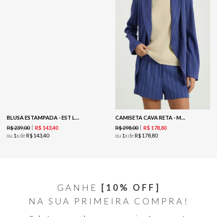
BLUSA ESTAMPADA - EST LISTRADO ORQUIDEA
CAMISETA CAVA RETA - MARFIM
R$
239
,
00
R$
298
,
00
R$
143
,
40
R$
178
,
80
ou
1
x de
R$
143
,
40
ou
1
x de
R$
178
,
80
GANHE
[10% OFF]
NA SUA PRIMEIRA COMPRA!