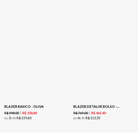
BLAZER BASICO - OLIVA
BLAZER DETALHE BOLSO - TRIGO
R$
598
,
00
R$
769
,
00
R$
358
,
80
R$
461
,
40
ou
3
x de
R$
119
,
60
ou
4
x de
R$
115
,
35