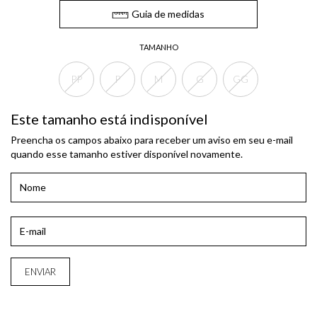
Guia de medidas
TAMANHO
PP
P
M
G
GG