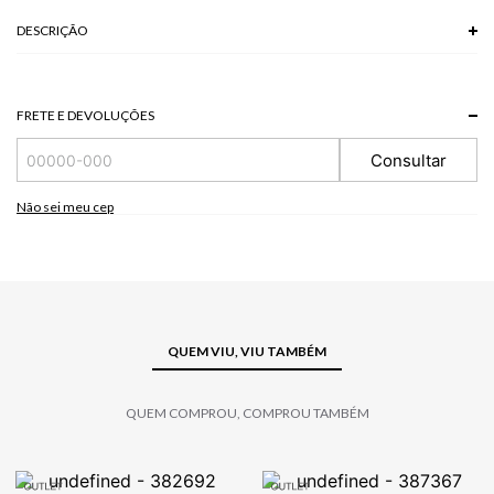
DESCRIÇÃO
O Blazer xadrez, de modelo oversized, possui mangas 7/8 com
franzimentos laterais, fechamento frontal por colchete e bolsos laterais.
Blazers oversized são tendência e funcionam em composições modernas.
FRETE E DEVOLUÇÕES
*A tonalidade das cores pode variar de acordo com a sua tela/monitor.
Consultar
64 % POLIESTER + 34 % VISCOSE + 2 % ELASTANO
Não sei meu cep
QUEM VIU, VIU TAMBÉM
QUEM COMPROU, COMPROU TAMBÉM