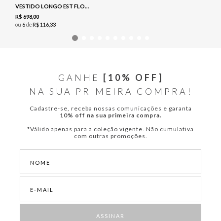
VESTIDO LONGO EST FLORAL - NAVY
R$
698
,
00
ou
6
de
R$
116
,
33
GANHE
[10% OFF]
NA SUA PRIMEIRA COMPRA!
Cadastre-se, receba nossas comunicações e garanta
10% off na sua primeira compra.
*Válido apenas para a coleção vigente. Não cumulativa
com outras promoções.
ASSINAR