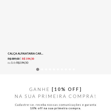
CALÇA ALFAIATARIA CARGO - PRETO
R$
389
,
00
R$
194
,
50
ou
1
de
R$
194
,
50
GANHE
[10% OFF]
NA SUA PRIMEIRA COMPRA!
Cadastre-se, receba nossas comunicações e garanta
10% off na sua primeira compra.