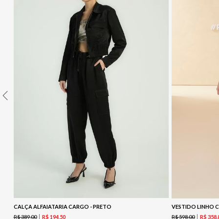
10
º
COLETE
CALÇA ALFAIATARIA CARGO - PRETO
VESTIDO LINHO 
R$
389
,
00
R$
598
,
00
R$
194
,
50
R$
358
,