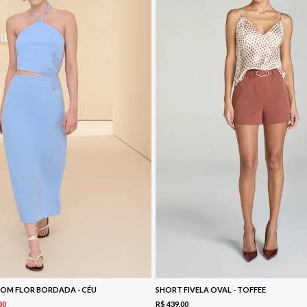
COM FLOR BORDADA - CÉU
SHORT FIVELA OVAL - TOFFEE
80
R$
439
,
00