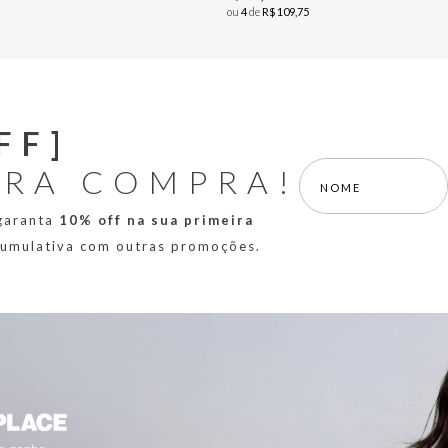
ou
4
de
R$
109
,
75
FF]
IRA COMPRA!
 garanta
10% off na sua primeira
 cumulativa com outras promoções.