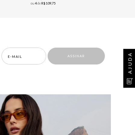
ou
4
de
R$
109
,
75
AJUDA
ASSINAR