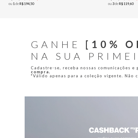
ou
1
de
R$
194
,
50
ou
3
de
R$
119
,
60
GANHE
[10% O
NA SUA PRIME
Cadastre-se, receba nossas comunicações e
compra.
*Válido apenas para a coleção vigente. Não