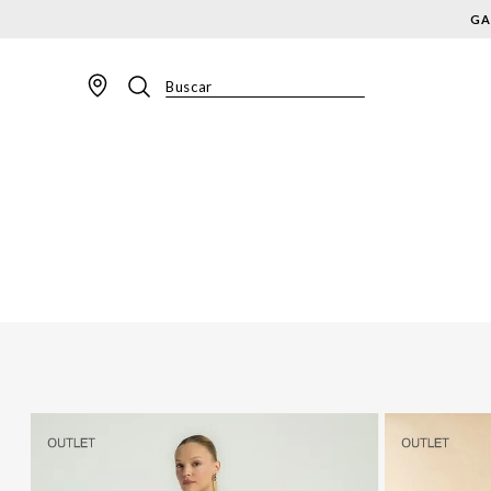
GA
Buscar
TERMOS MAIS BUSCADOS
1
º
BLAZER
2
º
MACACAO
3
º
CALÇA
4
º
BLUSA
5
º
SAIA
6
º
VESTIDOS
7
º
JAQUETA
8
º
SHORT
9
º
CALÇA JEANS