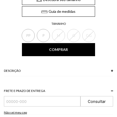
Guia de medidas
TAMANHO
PP
P
M
G
GG
COMPRAR
DESCRIÇÃO
A Bermuda de alfaiataria possui bolsos laterais, pregas frontais, espaço
para passantes e fechamento frontal. Combine com croppeda e coletes para
um look moderno, versátil e cheio de personalidade.
FRETE E PRAZO DE ENTREGA
*A tonalidade das cores pode variar de acordo com a sua tela/monitor.
Consultar
74 % POLIESTER + 20 % VISCOSE + 6 % ELASTANO
Modelo veste P
Não sei meu cep