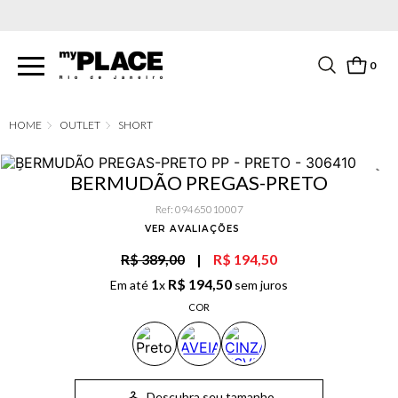
PARCELAMENTO EM ATÉ 6X SEM JUROS. APROVEITE!
0
OUTLET
SHORT
BERMUDÃO PREGAS-PRETO
Ref
:
09465010007
VER AVALIAÇÕES
R$ 389,00
|
R$ 194,50
1
R$
194
,
50
Em até
x
sem juros
COR
Descubra seu tamanho