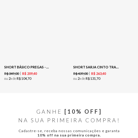
SHORT BÁSICO PREGAS - MARFIM
SHORT SARJA CINTO TRANÇADO - GELO
R$
349
,
00
R$
439
,
00
R$
209
,
40
R$
263
,
40
ou
2
x de
R$
104
,
70
ou
2
x de
R$
131
,
70
GANHE
[10% OFF]
NA SUA PRIMEIRA COMPRA!
Cadastre-se, receba nossas comunicações e garanta
10% off na sua primeira compra.