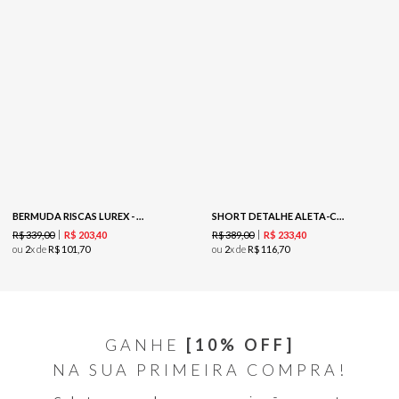
BERMUDA RISCAS LUREX - PRETO
SHORT DETALHE ALETA-CREME
R$
339
,
00
R$
389
,
00
R$
203
,
40
R$
233
,
40
ou
2
x de
R$
101
,
70
ou
2
x de
R$
116
,
70
GANHE
[10% OFF]
NA SUA PRIMEIRA COMPRA!