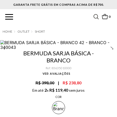
GARANTA FRETE GRÁTIS EM COMPRAS ACIMA DE R$700.
0
OUTLET
SHORT
BERMUDA SARJA BÁSICA -
BRANCO
Ref
:
83635010000
VER AVALIAÇÕES
R$ 398,00
|
R$ 238,80
2
R$
119
,
40
Em até
x
sem juros
COR