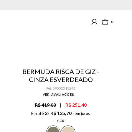
0
BERMUDA RISCA DE GIZ -
CINZA ESVERDEADO
Ref
:
09502018241
VER AVALIAÇÕES
R$ 419,00
|
R$ 251,40
2
R$
125
,
70
Em até
x
sem juros
COR