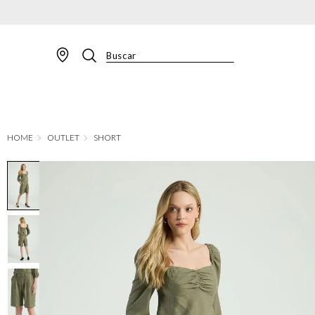
Buscar
TERMOS MAIS BUSCADOS
1
º
BLAZER
2
º
MACACAO
OUTLET
SHORT
3
º
CALÇA
4
º
BLUSA
5
º
SAIA
6
º
VESTIDOS
7
º
JAQUETA
8
º
CALÇA JEANS
9
º
SHORT