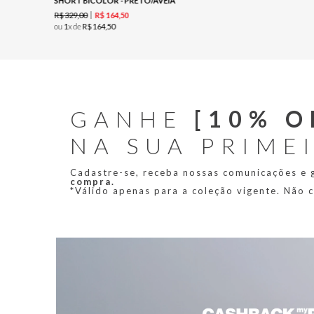
SHORT BICOLOR - PRETO/AVEIA
R$
329
,
00
R$
164
,
50
ou
1
x de
R$
164
,
50
GANHE
[10% O
NA SUA PRIME
Cadastre-se, receba nossas comunicações e
compra.
*Válido apenas para a coleção vigente. Não