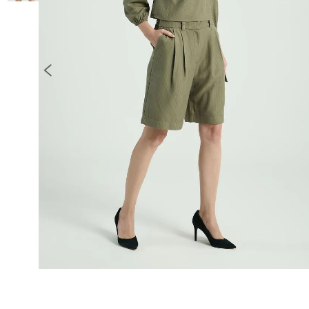
10
º
COLETE