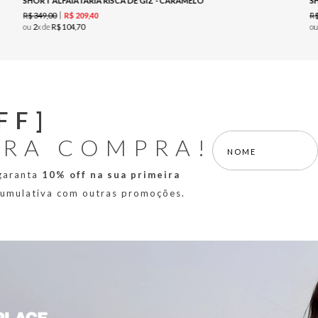
SHORT ALFAIATARIA RISCA DE GIZ - CARAMELO
S
R$
349
,
00
R
R$
209
,
40
ou
2
x de
R$
104
,
70
o
FF]
IRA COMPRA!
 garanta
10% off na sua primeira
 cumulativa com outras promoções.