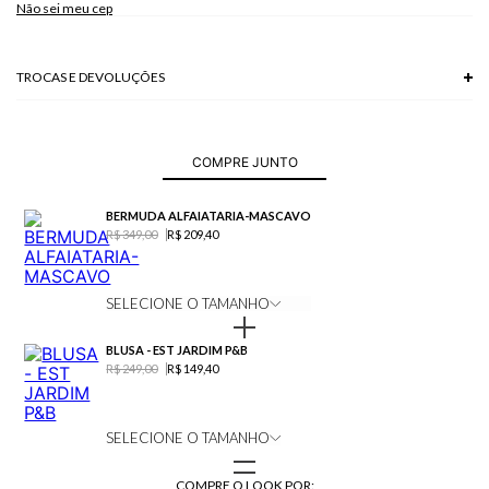
Não sei meu cep
TROCAS E DEVOLUÇÕES
Troca em lojas físicas e devolução grátis no site.
saiba mais
COMPRE JUNTO
BERMUDA ALFAIATARIA-MASCAVO
R$ 349,00
R$ 209,40
SELECIONE O TAMANHO
BLUSA - EST JARDIM P&B
R$ 249,00
R$ 149,40
SELECIONE O TAMANHO
COMPRE O LOOK POR: