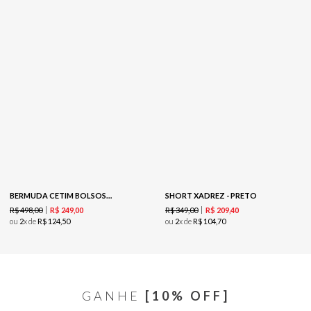
BERMUDA CETIM BOLSOS-PRETO
SHORT XADREZ - PRETO
R$
498
,
00
R$
349
,
00
R$
249
,
00
R$
209
,
40
ou
2
x de
R$
124
,
50
ou
2
x de
R$
104
,
70
GANHE
[10% OFF]