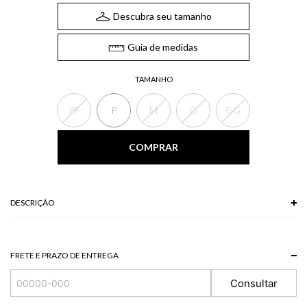
Descubra seu tamanho
Guia de medidas
TAMANHO
PP
P
M
G
GG
COMPRAR
DESCRIÇÃO
91% VISCOSE + 9% POLIESTER
Modelo veste P.
FRETE E PRAZO DE ENTREGA
Consultar