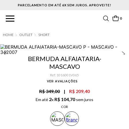
PARCELAMENTO EM ATÉ 6X SEM JUROS. APROVEITE!
0
OUTLET
SHORT
BERMUDA ALFAIATARIA-
MASCAVO
Ref
:
1016001V065
VER AVALIAÇÕES
R$ 349,00
|
R$ 209,40
2
R$
104
,
70
Em até
x
sem juros
COR