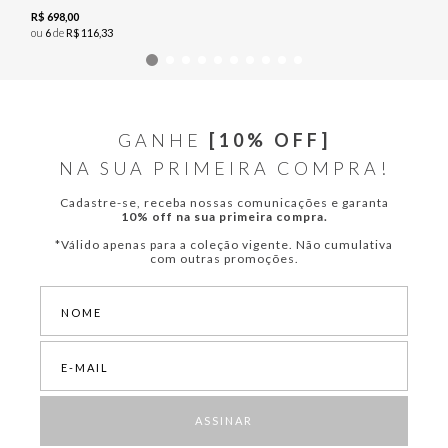
R$
698
,
00
ou
6
de
R$
116
,
33
GANHE
[10% OFF]
NA SUA PRIMEIRA COMPRA!
Cadastre-se, receba nossas comunicações e garanta
10% off na sua primeira compra.
*Válido apenas para a coleção vigente. Não cumulativa
com outras promoções.
ASSINAR