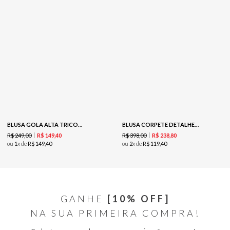
BLUSA GOLA ALTA TRICOT - GELO
BLUSA CORPETE DETALHE V - RED
R$
249
,
00
R$
398
,
00
R$
149
,
40
R$
238
,
80
ou
1
x de
R$
149
,
40
ou
2
x de
R$
119
,
40
GANHE
[10% OFF]
NA SUA PRIMEIRA COMPRA!