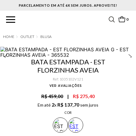
PARCELAMENTO EM ATÉ 6X SEM JUROS. APROVEITE!
0
OUTLET
BLUSA
BATA ESTAMPADA - EST
FLORZINHAS AVEIA
Ref
:
1035102V121
VER AVALIAÇÕES
R$ 459,00
|
R$ 275,40
2
R$
137
,
70
Em até
x
sem juros
COR