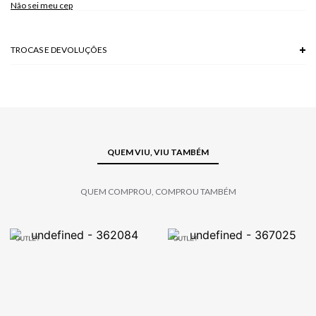
Não sei meu cep
Modelo veste P.
TROCAS E DEVOLUÇÕES
Troca em lojas físicas e devolução grátis no site.
saiba mais
QUEM VIU, VIU TAMBÉM
QUEM COMPROU, COMPROU TAMBÉM