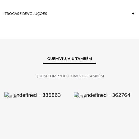
Modelo veste P.
TROCAS E DEVOLUÇÕES
Troca em lojas físicas e devolução grátis no site.
saiba mais
QUEM VIU, VIU TAMBÉM
QUEM COMPROU, COMPROU TAMBÉM