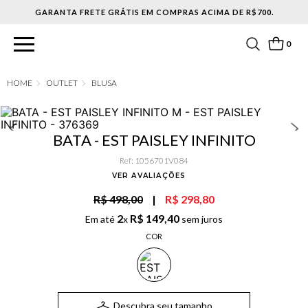
DE R$700.
0
OUTLET
BLUSA
BATA - EST PAISLEY INFINITO
Ref
:
1056701V084
VER AVALIAÇÕES
R$ 498,00
|
R$ 298,80
2
R$
149
,
40
Em até
x
sem juros
COR
Descubra seu tamanho