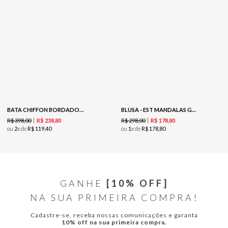
BATA CHIFFON BORDADO - COOKIE
BLUSA - EST MANDALAS GRAVATARIA
R$
398
,
00
R$
298
,
00
R$
238
,
80
R$
178
,
80
ou
2
x de
R$
119
,
40
ou
1
x de
R$
178
,
80
GANHE
[10% OFF]
NA SUA PRIMEIRA COMPRA!
Cadastre-se, receba nossas comunicações e garanta
10% off na sua primeira compra.