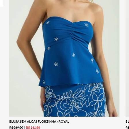
BLUSA SEM ALÇAS FLORZINHA - ROYAL
B
R$
269
,
00
R
R$
161
,
40