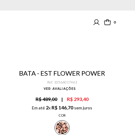
0
BATA - EST FLOWER POWER
Ref
:
10566017461
VER AVALIAÇÕES
R$ 489,00
|
R$ 293,40
2
R$
146
,
70
Em até
x
sem juros
COR