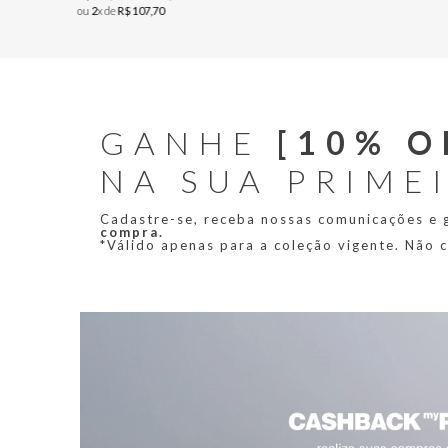
ou
2
x de
R$
107
,
70
GANHE
[10% O
NA SUA PRIME
Cadastre-se, receba nossas comunicações e
compra.
*Válido apenas para a coleção vigente. Não