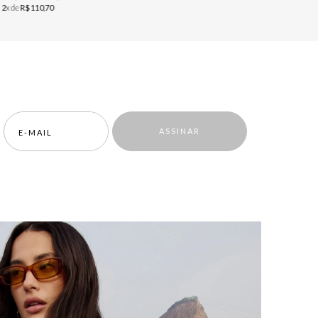
u
2
x de
R$
110
,
70
ou
2
x de
R$
ASSINAR