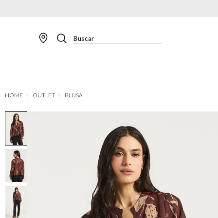
Buscar
TERMOS MAIS BUSCADOS
1
º
BLAZER
2
º
MACACAO
OUTLET
BLUSA
3
º
CALÇA
4
º
BLUSA
5
º
SAIA
6
º
VESTIDOS
7
º
JAQUETA
8
º
SHORT
9
º
CALÇA JEANS