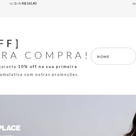
ou
1
x de
R$
161
,
40
o
FF]
IRA COMPRA!
 garanta
10% off na sua primeira
 cumulativa com outras promoções.