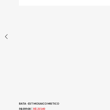
BATA - EST MOSAICO MISTICO
R$
359
,
00
R$
215
,
40