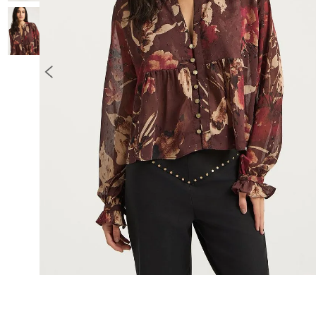
10
º
COLETE