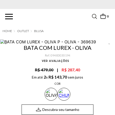
PARCELAMENTO EM ATÉ 6X SEM JUROS. APROVEITE!
0
OUTLET
BLUSA
BATA COM LUREX - OLIVA
Ref
:
09483030194
VER AVALIAÇÕES
R$ 479,00
|
R$ 287,40
2
R$
143
,
70
Em até
x
sem juros
COR
Descubra seu tamanho