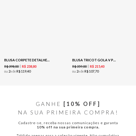
BLUSA CORPETE DETALHE V - VINHO
BLUSA TRICOT GOLA V PUNHO TELADO - MARROM
R$
398
,
00
R$
359
,
00
R$
238
,
80
R$
215
,
40
ou
2
x de
R$
119
,
40
ou
2
x de
R$
107
,
70
GANHE
[10% OFF]
NA SUA PRIMEIRA COMPRA!
Cadastre-se, receba nossas comunicações e garanta
10% off na sua primeira compra.
*Válido apenas para a coleção vigente. Não cumulativa