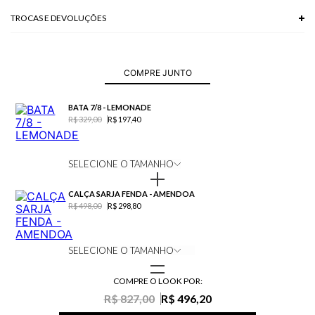
TROCAS E DEVOLUÇÕES
Troca em lojas físicas e devolução grátis no site.
saiba mais
COMPRE JUNTO
BATA 7/8 - LEMONADE
R$ 329,00
R$ 197,40
SELECIONE O TAMANHO
CALÇA SARJA FENDA - AMENDOA
R$ 498,00
R$ 298,80
SELECIONE O TAMANHO
COMPRE O LOOK POR:
R$ 827,00
R$ 496,20