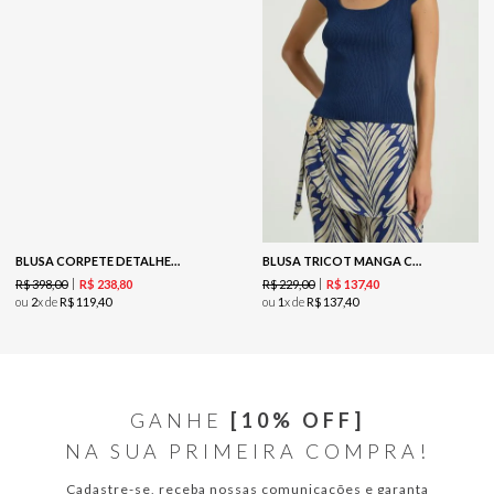
BLUSA CORPETE DETALHE V - RED
BLUSA TRICOT MANGA CURTA - INDIGO
R$
398
,
00
R$
229
,
00
R$
238
,
80
R$
137
,
40
ou
2
x de
R$
119
,
40
ou
1
x de
R$
137
,
40
GANHE
[10% OFF]
NA SUA PRIMEIRA COMPRA!
Cadastre-se, receba nossas comunicações e garanta