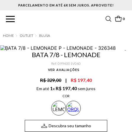
PARCELAMENTO EM ATÉ 6X SEM JUROS. APROVEITE!
0
OUTLET
BLUSA
BATA 7/8 - LEMONADE
Ref
:
0994001V060
VER AVALIAÇÕES
R$ 329,00
|
R$ 197,40
1
R$
197
,
40
Em até
x
sem juros
COR
Descubra seu tamanho