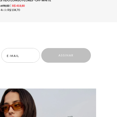
ESTIDO LONGO FLORES - OFF WHITE
$
698
,
00
R$
379
,
00
R$
418
,
80
u
4
x de
R$
104
,
70
ou
1
x de
R$
ASSINAR