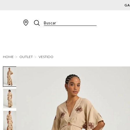
Buscar
TERMOS MAIS BUSCADOS
1
º
BLAZER
2
º
MACACAO
OUTLET
VESTIDO
3
º
CALÇA
4
º
BLUSA
5
º
SAIA
6
º
VESTIDOS
7
º
JAQUETA
8
º
SHORT
9
º
CALÇA JEANS