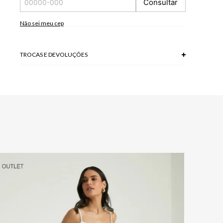
Consultar
*A tonalidade das cores pode variar de acordo com a sua
tela/monitor.
Não sei meu cep
92 % VISCOSE + 8 % POLIESTER
Modelo veste P.
TROCAS E DEVOLUÇÕES
Troca em lojas físicas e devolução grátis no site.
saiba mais