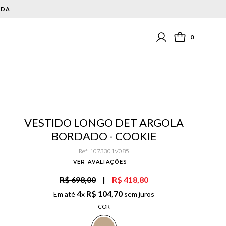
0
VESTIDO LONGO DET ARGOLA
BORDADO - COOKIE
Ref
:
1073301V085
VER AVALIAÇÕES
R$ 698,00
|
R$ 418,80
4
R$
104
,
70
Em até
x
sem juros
COR