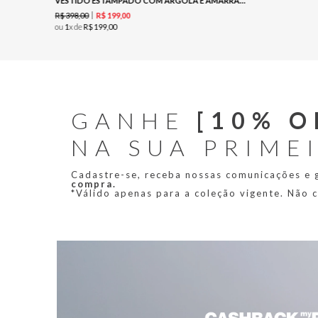
VESTIDO ESTAMPADO COM ARGOLA E AMARRAÇÃO FRONTAL-EST CASHMERE PINCELADO
R$
398
,
00
R$
199
,
00
ou
1
x de
R$
199
,
00
GANHE
[10% O
NA SUA PRIME
Cadastre-se, receba nossas comunicações e
compra.
*Válido apenas para a coleção vigente. Não