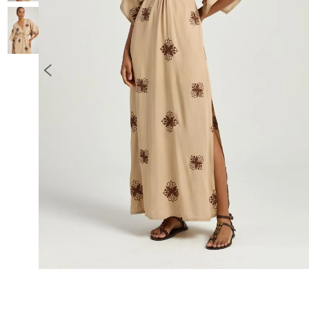
10
º
COLETE