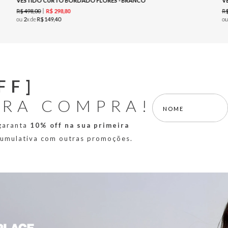
VESTIDO CURTO BORDADO FLORES - BRANCO
V
R$
498
,
00
R
R$
298
,
80
ou
2
x de
R$
149
,
40
o
FF]
IRA COMPRA!
 garanta
10% off na sua primeira
 cumulativa com outras promoções.