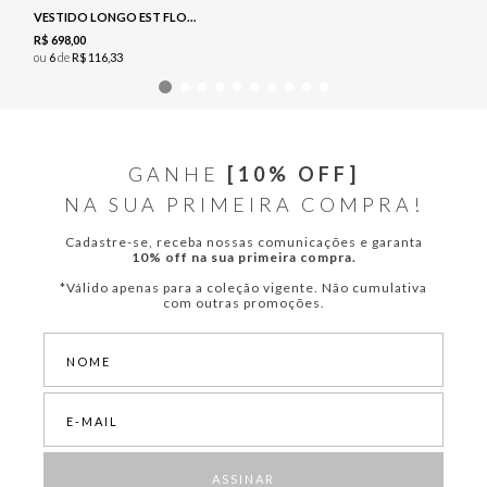
VESTIDO LONGO EST FLORAL - NAVY
R$
698
,
00
ou
6
de
R$
116
,
33
GANHE
[10% OFF]
NA SUA PRIMEIRA COMPRA!
Cadastre-se, receba nossas comunicações e garanta
10% off na sua primeira compra.
*Válido apenas para a coleção vigente. Não cumulativa
com outras promoções.
ASSINAR