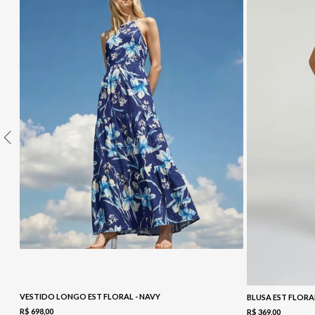
10
º
COLETE
VESTIDO LONGO EST FLORAL - NAVY
BLUSA EST FLORA
R$
698
,
00
R$
369
,
00