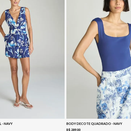
L - NAVY
BODY DECOTE QUADRADO - NAVY
R$
289
,
00