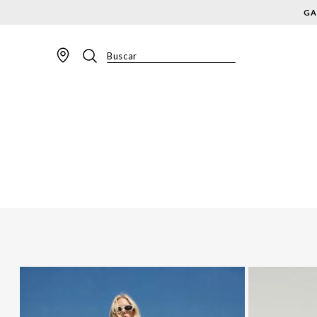
GA
Buscar
TERMOS MAIS BUSCADOS
1
º
BLAZER
2
º
MACACAO
3
º
CALÇA
4
º
BLUSA
5
º
SAIA
6
º
VESTIDOS
7
º
JAQUETA
8
º
SHORT
9
º
CALÇA JEANS