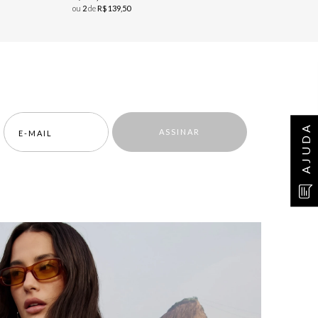
ou
2
de
R$
139
,
50
AJUDA
ASSINAR