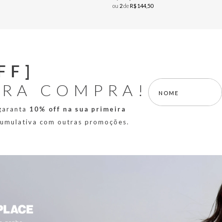
ou
2
de
R$
144
,
50
FF]
IRA COMPRA!
 garanta
10% off na sua primeira
 cumulativa com outras promoções.