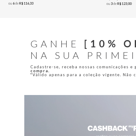
ou
6
de
R$
116
,
33
ou
3
de
R$
123
,
00
GANHE
[10% O
NA SUA PRIME
Cadastre-se, receba nossas comunicações e
compra.
*Válido apenas para a coleção vigente. Não