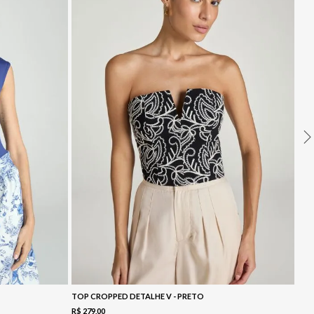
TOP CROPPED DETALHE V - PRETO
R$
279
,
00