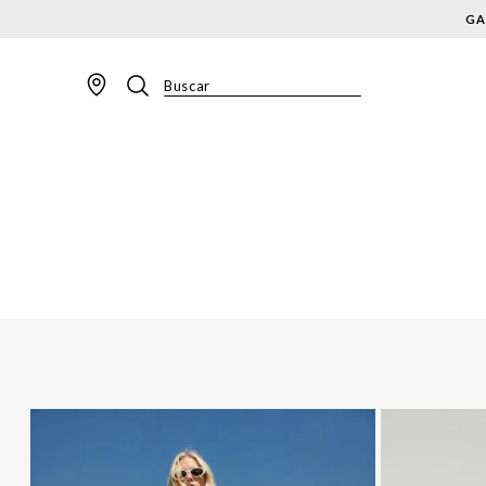
GA
Buscar
TERMOS MAIS BUSCADOS
1
º
BLAZER
2
º
MACACAO
3
º
CALÇA
4
º
BLUSA
5
º
SAIA
6
º
VESTIDOS
7
º
JAQUETA
8
º
SHORT
9
º
CALÇA JEANS