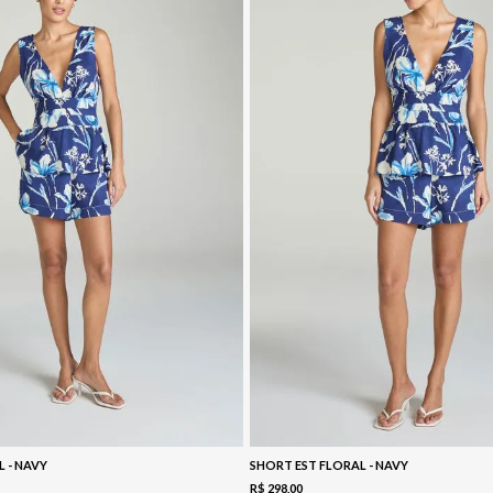
L - NAVY
SHORT EST FLORAL - NAVY
R$
298
,
00