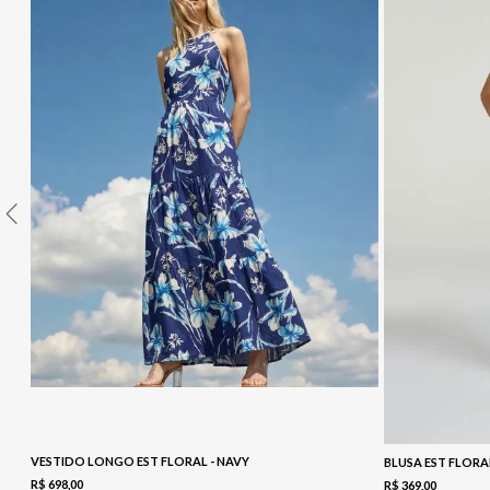
10
º
COLETE
VESTIDO LONGO EST FLORAL - NAVY
BLUSA EST FLORA
R$
698
,
00
R$
369
,
00