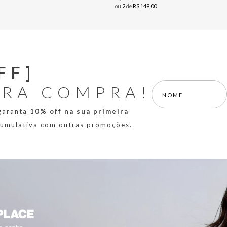
ou
2
de
R$
149
,
00
FF]
IRA COMPRA!
 garanta
10% off na sua primeira
 cumulativa com outras promoções.