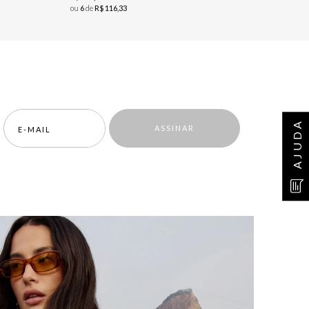
ou
6
de
R$
116
,
33
AJUDA
ASSINAR