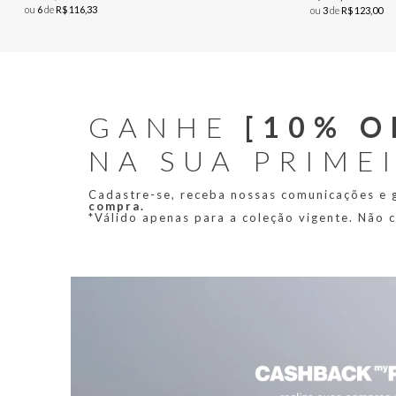
ou
6
de
R$
116
,
33
ou
3
de
R$
123
,
00
GANHE
[10% O
NA SUA PRIME
Cadastre-se, receba nossas comunicações e
compra.
*Válido apenas para a coleção vigente. Não