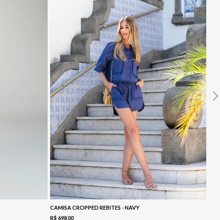
CAMISA CROPPED REBITES - NAVY
R$
698
,
00