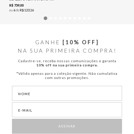
R$
739
,
00
ou
6
de
R$
123
,
16
GANHE
[10% OFF]
NA SUA PRIMEIRA COMPRA!
Cadastre-se, receba nossas comunicações e garanta
10% off na sua primeira compra.
*Válido apenas para a coleção vigente. Não cumulativa
com outras promoções.
ASSINAR