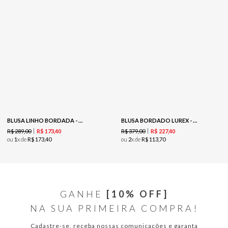
BLUSA LINHO BORDADA - PRETO
BLUSA BORDADO LUREX - CACAU
R$
289
,
00
R$
379
,
00
R$
173
,
40
R$
227
,
40
ou
1
x de
R$
173
,
40
ou
2
x de
R$
113
,
70
GANHE
[10% OFF]
NA SUA PRIMEIRA COMPRA!
Cadastre-se, receba nossas comunicações e garanta