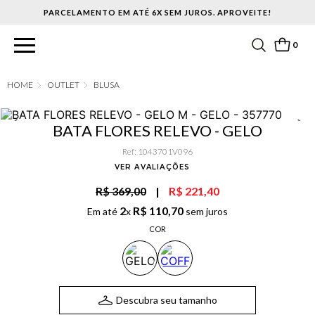
PARCELAMENTO EM ATÉ 6X SEM JUROS. APROVEITE!
0
OUTLET
BLUSA
BATA FLORES RELEVO - GELO
Ref
:
1043701V096
VER AVALIAÇÕES
R$ 369,00
|
R$ 221,40
2
R$
110
,
70
Em até
x
sem juros
COR
Descubra seu tamanho