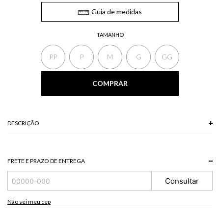
Guia de medidas
TAMANHO
PP
P
M
G
GG
COMPRAR
DESCRIÇÃO
A Bata apresenta mangas curtas bufantes com babados na barra, decote
em V com babados no decote e barra simétrica. Combine a bata com saia
de mesmo tecido para um look confortável e feminina.
FRETE E PRAZO DE ENTREGA
*A tonalidade das cores pode variar de acordo com a sua tela/monitor.
Consultar
100 % POLIESTER
Modelo veste P.
Não sei meu cep